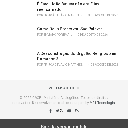
É Fato: João Batista não era Elias
reencarnado
POR
PR. JOÃO FLÁVIO MARTINEZ
3 DE AGOSTO DE 2026
Como Deus Preservou Sua Palavra
POR
ENVIADO POR EMAIL
2 DE AGOSTO DE 2026
A Desconstrução do Orgulho Religioso em
Romanos 3
POR
PR. JOÃO FLÁVIO MARTINEZ
4 DE AGOSTO DE 2026
VOLTAR AO TOPO
© 2022 CACP - Ministério Apologético. Todos os direitos
reservados. Desenvolvimento e Hospedagem by
M31 Tecnologia
.
Sair da versão mobile