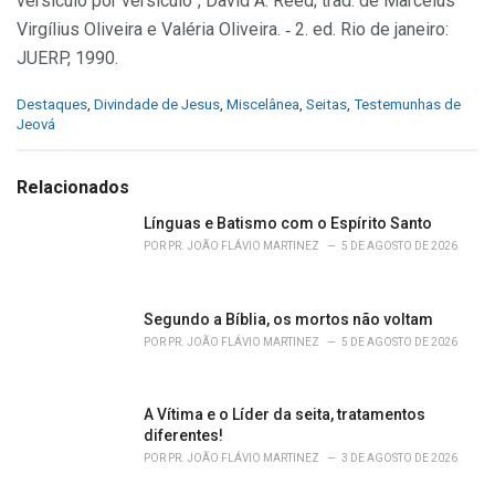
versículo por versículo”, David A. Reed; trad. de Marcelus
Virgílius Oliveira e Valéria Oliveira. ‑ 2. ed. Rio de janeiro:
JUERP, 1990.
C
Destaques
,
Divindade de Jesus
,
Miscelânea
,
Seitas
,
Testemunhas de
a
Jeová
t
e
g
Relacionados
o
r
Línguas e Batismo com o Espírito Santo
i
POR
PR. JOÃO FLÁVIO MARTINEZ
5 DE AGOSTO DE 2026
e
s
:
Segundo a Bíblia, os mortos não voltam
POR
PR. JOÃO FLÁVIO MARTINEZ
5 DE AGOSTO DE 2026
A Vítima e o Líder da seita, tratamentos
diferentes!
POR
PR. JOÃO FLÁVIO MARTINEZ
3 DE AGOSTO DE 2026