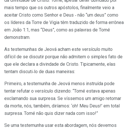
da divindade de Cristo. Tomé, apesar deter duvidado por
mais tempo que os outros apóstolos, finalmen­te veio a
aceitar Cristo como Senhor e Deus ‑ não “um deus” como
os líderes da Torre de Vigia têm traduzido de forma errônea
em João 1:1, mas “Deus”, como as palavras de Tomé
demons­tram.
As testemunhas de Jeová acham este versículo muito
difícil de se discutir porque não admitem o simples fato de
que ele declara a di­vindade de Cristo. Tipicamente, elas
tentam discuti‑lo de duas maneiras:
Primeiro, a testemunha de Jeová menos instruída pode
tentar refutar o versículo dizendo: “Tomé estava apenas
exclamando sua surpresa. Se víssemos um amigo retornar
da morte, nós, também, diríamos: ‘oh! Meu Deus!’ em total
surpresa. Tomé não quis dizer nada com isso!”
Se uma testemunha usar esta abordagem, nós devemos