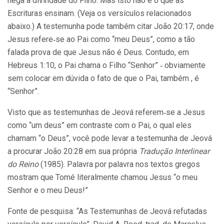
nega a divindade do Filho. Mas isto não é o que as
Escrituras ensinam. (Veja os versículos relacionados
abaixo.) A testemunha pode também citar João 20:17, onde
Jesus refere‑se ao Pai como “meu Deus”, como a tão
falada prova de que Jesus não é Deus. Contudo, em
Hebreus 1:10, o Pai chama o Filho “Senhor” ‑ obviamente
sem colocar em dúvida o fato de que o Pai, também , é
“Senhor”.
Visto que as testemunhas de Jeová referem‑se a Jesus
como “um deus” em contraste com o Pai, o qual eles
chamam “o Deus”, você pode levar a testemunha de Jeová
a procurar João 20:28 em sua própria
Tradução Interlinear
do Reino
(1985). Palavra por palavra nos textos gregos
mostram que Tomé literalmente chamou Jesus “o meu
Senhor e o meu Deus!”
Fonte de pesquisa: “As Testemunhas de Jeová refutadas