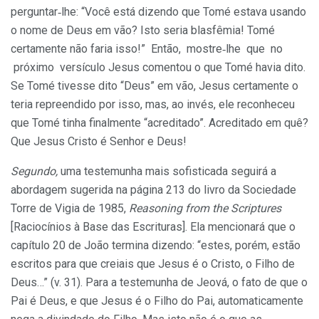
per­guntar‑lhe: “Você está dizendo que Tomé estava usando
o nome de Deus em vão? Isto seria blasfêmia! Tomé
certamente não faria isso!” Então, mostre‑lhe que no
próximo versículo Jesus comentou o que Tomé havia dito.
Se Tomé tivesse dito “Deus” em vão, Jesus certamente o
teria repreendido por isso, mas, ao invés, ele reconhe­ceu
que Tomé tinha finalmente “acreditado”. Acreditado em quê?
Que Jesus Cristo é Senhor e Deus!
Segundo,
uma testemunha mais sofisticada seguirá a
abordagem sugerida na página 213 do livro da Sociedade
Torre de Vigia de 1985,
Reasoning from the Scriptures
[Raciocínios à Base das Escri­turas]. Ela mencionará que o
capítulo 20 de João termina di­zendo: “estes, porém, estão
escritos para que creiais que Jesus é o Cristo, o Filho de
Deus…” (v. 31). Para a testemunha de Jeová, o fato de que o
Pai é Deus, e que Jesus é o Filho do Pai, automatica­mente