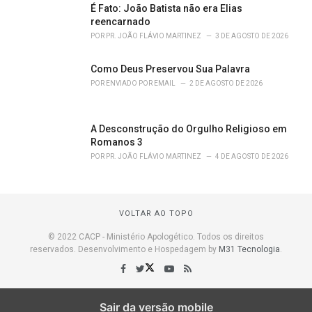
É Fato: João Batista não era Elias
reencarnado
POR
PR. JOÃO FLÁVIO MARTINEZ
3 DE AGOSTO DE 2026
Como Deus Preservou Sua Palavra
POR
ENVIADO POR EMAIL
2 DE AGOSTO DE 2026
A Desconstrução do Orgulho Religioso em
Romanos 3
POR
PR. JOÃO FLÁVIO MARTINEZ
4 DE AGOSTO DE 2026
VOLTAR AO TOPO
© 2022 CACP - Ministério Apologético. Todos os direitos
reservados. Desenvolvimento e Hospedagem by
M31 Tecnologia
.
Sair da versão mobile