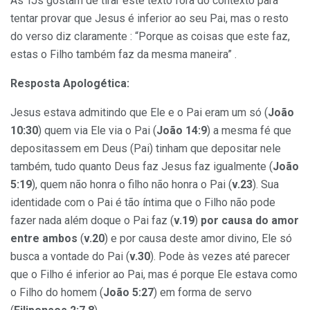
As TJs gostam de tirar este texto fora do contexto para
tentar provar que Jesus é inferior ao seu Pai, mas o resto
do verso diz claramente : “Porque as coisas que este faz,
estas o Filho também faz da mesma maneira” .
Resposta Apologética:
Jesus estava admitindo que Ele e o Pai eram um só (
João
10:30
) quem via Ele via o Pai (
João 14:9
) a mesma fé que
depositassem em Deus (Pai) tinham que depositar nele
também, tudo quanto Deus faz Jesus faz igualmente (
João
5:19
), quem não honra o filho não honra o Pai (
v.23
). Sua
identidade com o Pai é tão íntima que o Filho não pode
fazer nada além doque o Pai faz (
v.19
)
por causa do amor
entre ambos
(
v.20
) e por causa deste amor divino, Ele só
busca a vontade do Pai (
v.30
). Pode às vezes até parecer
que o Filho é inferior ao Pai, mas é porque Ele estava como
o Filho do homem (
João 5:27
) em forma de servo