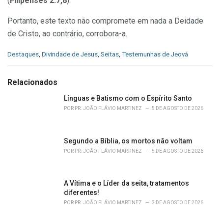
(
Filipenses 2:7,8
).
Portanto, este texto não compromete em nada a Deidade
de Cristo, ao contrário, corrobora-a.
C
Destaques
,
Divindade de Jesus
,
Seitas
,
Testemunhas de Jeová
a
t
e
Relacionados
g
o
Línguas e Batismo com o Espírito Santo
r
POR
PR. JOÃO FLÁVIO MARTINEZ
5 DE AGOSTO DE 2026
i
e
s
Segundo a Bíblia, os mortos não voltam
:
POR
PR. JOÃO FLÁVIO MARTINEZ
5 DE AGOSTO DE 2026
A Vítima e o Líder da seita, tratamentos
diferentes!
POR
PR. JOÃO FLÁVIO MARTINEZ
3 DE AGOSTO DE 2026