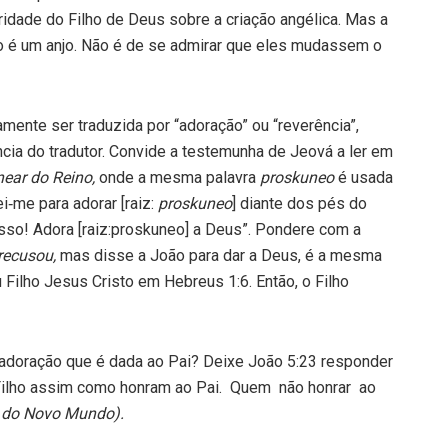
idade do Filho de Deus sobre a criação angélica. Mas a
o é um anjo. Não é de se admirar que eles mudassem o
amente ser traduzida por “adoração” ou “reverência”,
cia do tradutor. Convide a teste­munha de Jeová a ler em
inear do Reino,
onde a mesma palavra
proskuneo
é usada
ei‑me para adorar [raiz:
proskuneo
] diante dos pés do
sso! Adora [raiz:proskuneo] a Deus”. Pondere com a
recusou,
mas disse a João para dar a Deus, é a mesma
 Filho Jesus Cristo em Hebreus 1:6. Então, o Filho
 adoração que é dada ao Pai? Deixe João 5:23 responder
o Filho assim como honram ao Pai. Quem não honrar ao
 do Novo Mundo).