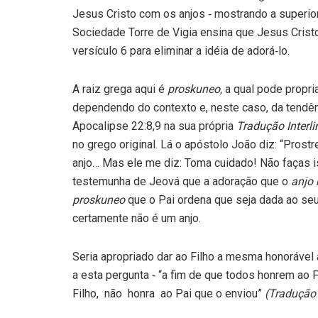
Jesus Cristo com os anjos ‑ mostrando a superior
Sociedade Torre de Vigia ensina que Jesus Crist
versículo 6 para eliminar a idéia de adorá‑lo.
A raiz grega aqui é
proskuneo,
a qual pode propri
dependendo do con­texto e, neste caso, da tendên
Apocalipse 22:8,9 na sua própria
Tradu­ção Interl
no grego original. Lá o apóstolo João diz: “Prostr
anjo… Mas ele me diz: Toma cuidado! Não faças i
testemunha de Jeová que a adoração que o
anjo 
proskuneo
que o Pai ordena que seja dada ao seu
certamente não é um anjo.
Seria apropriado dar ao Filho a mesma honorável
a esta pergunta ‑ “a fim de que todos honrem a
Filho, não honra ao Pai que o enviou”
(Tradução