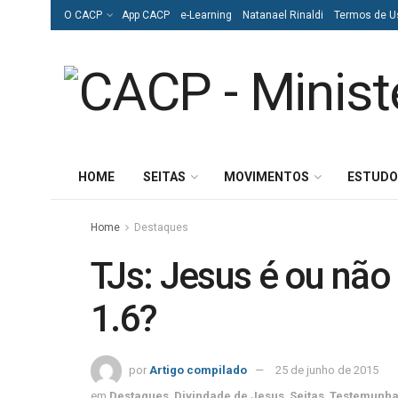
O CACP
App CACP
e-Learning
Natanael Rinaldi
Termos de U
HOME
SEITAS
MOVIMENTOS
ESTUDO
Home
Destaques
TJs: Jesus é ou nã
1.6?
por
Artigo compilado
25 de junho de 2015
em
Destaques
,
Divindade de Jesus
,
Seitas
,
Testemunha