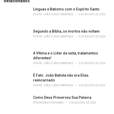
Relacionados
o
r
Línguas e Batismo com o Espírito Santo
i
POR
PR. JOÃO FLÁVIO MARTINEZ
5 DE AGOSTO DE 2026
e
s
:
Segundo a Bíblia, os mortos não voltam
POR
PR. JOÃO FLÁVIO MARTINEZ
5 DE AGOSTO DE 2026
A Vítima e o Líder da seita, tratamentos
diferentes!
POR
PR. JOÃO FLÁVIO MARTINEZ
3 DE AGOSTO DE 2026
É Fato: João Batista não era Elias
reencarnado
POR
PR. JOÃO FLÁVIO MARTINEZ
3 DE AGOSTO DE 2026
Como Deus Preservou Sua Palavra
POR
ENVIADO POR EMAIL
2 DE AGOSTO DE 2026