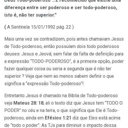
Deus Todo-poderoso”…É reconhecido que existe uma
diferença entre ser poderoso e ser todo-poderoso,
isto é, não ter superior.”
(
A Sentinela 15/01/1992 pág. 22 )
Mais uma vez se contradizem, pois antes chamavam Jesus
de Todo-poderoso, então possuíam dois todo poderosos
deuses: Jesus e Jeová; sem falar da falta de definição para
a expressão “TODO-PODEROSO”, é a primeira opção, poder
fazer qualquer coisa ou seria a segunda que é não ter
superior ? Veja que nem ao menos sabem definir o que
significa a “expressão Todo-poderoso”!
Entretanto Jesus é chamado na Bíblia de Todo-poderoso
veja
Mateus 28: 18
, ali o texto diz que Jesus tem “TODO O
PODER” no céu e na terra, o que significa que Ele é Todo-
poderoso, ainda em
Efésios 1:21
diz que Eles está acima
de “todo o poder”. As TJs para diminuir o impacto dessa