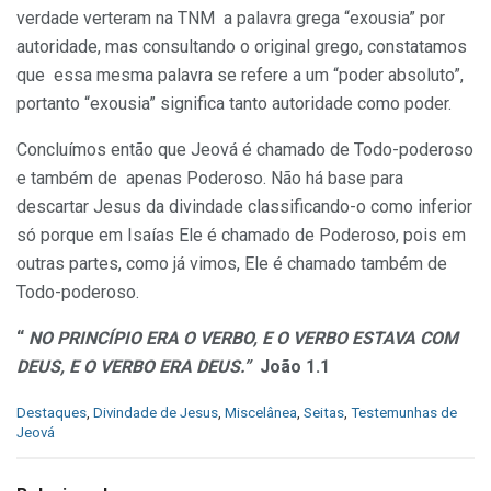
verdade verteram na TNM a palavra grega “exousia” por
autoridade, mas consultando o original grego, constatamos
que essa mesma palavra se refere a um “poder absoluto”,
portanto “exousia” significa tanto autoridade como poder.
Concluímos então que Jeová é chamado de Todo-poderoso
e também de apenas Poderoso. Não há base para
descartar Jesus da divindade classificando-o como inferior
só porque em Isaías Ele é chamado de Poderoso, pois em
outras partes, como já vimos, Ele é chamado também de
Todo-poderoso.
“
NO PRINCÍPIO ERA O VERBO, E O VERBO ESTAVA COM
DEUS, E O VERBO ERA DEUS.”
João 1.1
C
Destaques
,
Divindade de Jesus
,
Miscelânea
,
Seitas
,
Testemunhas de
a
Jeová
t
e
g