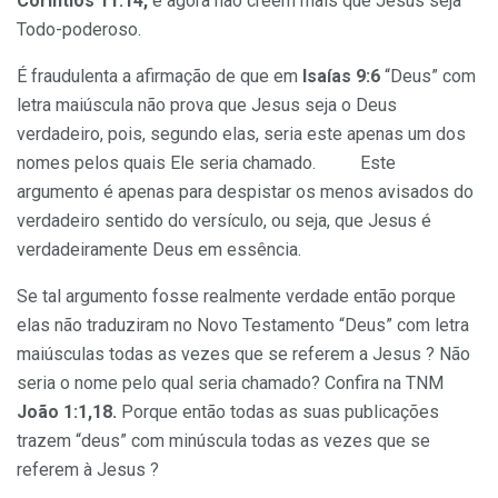
Coríntios 11:14,
e agora não crêem mais que Jesus seja
Todo-poderoso.
É fraudulenta a afirmação de que em
Isaías 9:6
“Deus” com
letra maiúscula não prova que Jesus seja o Deus
verdadeiro, pois, segundo elas, seria este apenas um dos
nomes pelos quais Ele seria chamado. Este
argumento é apenas para despistar os menos avisados do
verdadeiro sentido do versículo, ou seja, que Jesus é
verdadeiramente Deus em essência.
Se tal argumento fosse realmente verdade então porque
elas não traduziram no Novo Testamento “Deus” com letra
maiúsculas todas as vezes que se referem a Jesus ? Não
seria o nome pelo qual seria chamado? Confira na TNM
João 1:1,18.
Porque então todas as suas publicações
trazem “deus” com minúscula todas as vezes que se
referem à Jesus ?