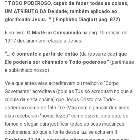
“ TODO PODEROSO, capaz de fazer todas as coisas;
UM ATRIBUTO DA Deidade; também aplicado ao
glorificado Jesus…”
( Emphatic Diaglott pag. 872)
E no livro,
O Mistério Consumado
na pág. 15 edição de
1917 declaram em relação a Jesus:
“… é somente a partir de então (
da ressurreição
) que
Ele poderia ser chamado o Todo-poderoso.”
(parêntese
e sublinhado nosso)
Veja que antes elas acreditavam ou melhor, o “Corpo
Governante” acreditava (pois as TJs só acreditam no que a
cúpula da seita ensina) que Jesus Cristo era Todo-
poderoso como de fato O é. Mas com o passar dos anos
elas receberam “novas luzes” como dizem, pois este se
tornou o slogan para justificar todas as suas mudanças
doutrinárias, só que a fonte dessa luz se acha em
II