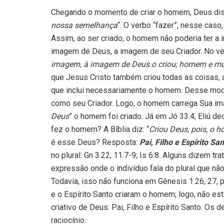
Chegando o momento de criar o homem, Deus dis
nossa semelhança
“. O verbo “fazer”, nesse caso
Assim, ao ser criado, o homem não poderia ter a 
imagem de Deus, a imagem de seu Criador. No ver
imagem, à imagem de Deus o criou; homem e mul
que Jesus Cristo também criou todas as coisas, as v
que inclui necessariamente o homem. Desse modo
como seu Criador. Logo, o homem carrega Sua im
Deus
” o homem foi criado. Já em Jó 33.4, Eliú decl
fez o homem? A Bíblia diz: “
Criou Deus, pois, o
é esse Deus? Resposta:
Pai, Filho e Espírito Sa
no plural: Gn 3.22; 11.7-9; Is 6.8. Alguns dizem tr
expressão onde o indivíduo fala do plural que não
Todavia, isso não funciona em Gênesis 1.26, 27, p
e o Espírito Santo criaram o homem; logo, não e
criativo de Deus: Pai, Filho e Espírito Santo. 
raciocínio.