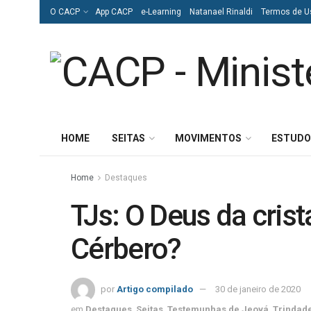
O CACP
App CACP
e-Learning
Natanael Rinaldi
Termos de U
HOME
SEITAS
MOVIMENTOS
ESTUDO
Home
Destaques
TJs: O Deus da cris
Cérbero?
por
Artigo compilado
30 de janeiro de 2020
em
Destaques
,
Seitas
,
Testemunhas de Jeová
,
Trindad