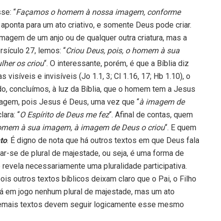
se: “
Façamos o homem à nossa imagem, conforme
, aponta para um ato criativo, e somente Deus pode criar.
imagem de um anjo ou de qualquer outra criatura, mas a
sículo 27, lemos: “
Criou Deus, pois, o homem à sua
her os criou
“. O interessante, porém, é que a Bíblia diz
isíveis e invisíveis (Jo 1.1, 3; Cl 1.16, 17; Hb 1.10), o
, concluímos, à luz da Bíblia, que o homem tem a Jesus
agem, pois Jesus é Deus, uma vez que “
à imagem de
ara: “
O Espírito de Deus me fez
“. Afinal de contas, quem
 homem à sua imagem, à imagem de Deus o criou
“. E quem
nto
. É digno de nota que há outros textos em que Deus fala
atar-se de plural de majestade, ou seja, é uma forma de
 revela necessariamente uma pluralidade participativa.
ois outros textos bíblicos deixam claro que o Pai, o Filho
stá em jogo nenhum plural de majestade, mas um ato
Os demais textos devem seguir logicamente esse mesmo