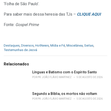
‘Folha de São Paulo’.
Para saber mais dessa heresia das TJs –
CLIQUE AQUI
Fonte:
Gospel Prime
C
Destaques
,
Diversos
,
HotNews
,
Mídia e Fé
,
Miscelânea
,
Seitas
,
a
Testemunhas de Jeová
t
e
g
Relacionados
o
r
Línguas e Batismo com o Espírito Santo
i
POR
PR. JOÃO FLÁVIO MARTINEZ
5 DE AGOSTO DE 2026
e
s
:
Segundo a Bíblia, os mortos não voltam
POR
PR. JOÃO FLÁVIO MARTINEZ
5 DE AGOSTO DE 2026