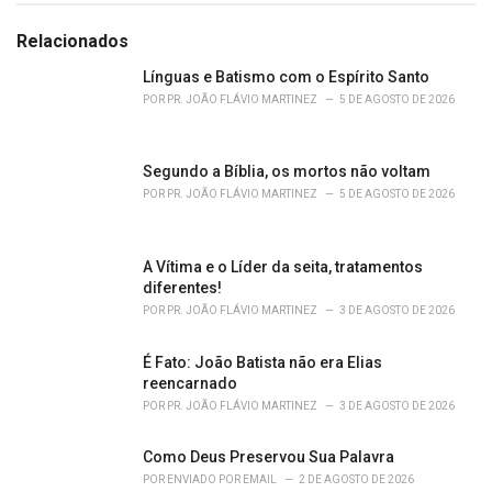
t
e
Relacionados
g
o
Línguas e Batismo com o Espírito Santo
r
POR
PR. JOÃO FLÁVIO MARTINEZ
5 DE AGOSTO DE 2026
i
e
s
Segundo a Bíblia, os mortos não voltam
:
POR
PR. JOÃO FLÁVIO MARTINEZ
5 DE AGOSTO DE 2026
A Vítima e o Líder da seita, tratamentos
diferentes!
POR
PR. JOÃO FLÁVIO MARTINEZ
3 DE AGOSTO DE 2026
É Fato: João Batista não era Elias
reencarnado
POR
PR. JOÃO FLÁVIO MARTINEZ
3 DE AGOSTO DE 2026
Como Deus Preservou Sua Palavra
POR
ENVIADO POR EMAIL
2 DE AGOSTO DE 2026