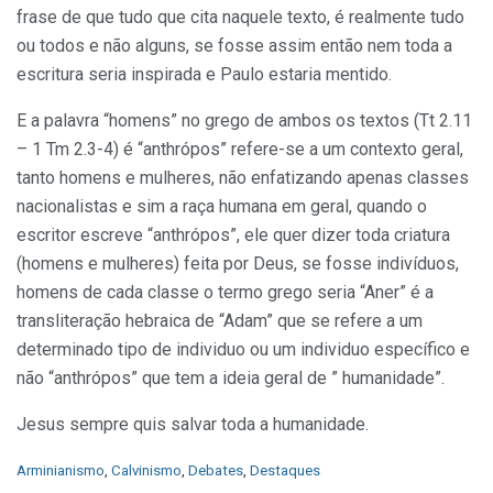
frase de que tudo que cita naquele texto, é realmente tudo
ou todos e não alguns, se fosse assim então nem toda a
escritura seria inspirada e Paulo estaria mentido.
E a palavra “homens” no grego de ambos os textos (Tt 2.11
– 1 Tm 2.3-4) é “anthrópos” refere-se a um contexto geral,
tanto homens e mulheres, não enfatizando apenas classes
nacionalistas e sim a raça humana em geral, quando o
escritor escreve “anthrópos”, ele quer dizer toda criatura
(homens e mulheres) feita por Deus, se fosse indivíduos,
homens de cada classe o termo grego seria “Aner” é a
transliteração hebraica de “Adam” que se refere a um
determinado tipo de individuo ou um individuo específico e
não “anthrópos” que tem a ideia geral de ” humanidade”.
Jesus sempre quis salvar toda a humanidade.
C
Arminianismo
,
Calvinismo
,
Debates
,
Destaques
a