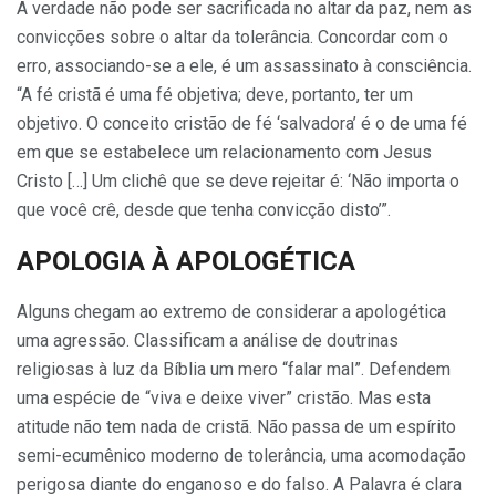
A verdade não pode ser sacrificada no altar da paz, nem as
convicções so­bre o altar da tolerância. Concordar com o
erro, associando-se a ele, é um assassinato à consciência.
“A fé cristã é uma fé objetiva; deve, portanto, ter um
objetivo. O conceito cristão de fé ‘salvadora’ é o de uma fé
em que se es­tabelece um relacionamento com Jesus
Cristo […] Um clichê que se deve rejei­tar é: ‘Não importa o
que você crê, des­de que tenha convicção disto’”.
APOLOGIA À
APOLOGÉTICA
Alguns chegam ao extremo de consi­derar a apologética
uma agressão. Classi­ficam a análise de doutrinas
religiosas à luz da Bíblia um mero “falar mal”. Defen­dem
uma espécie de “viva e deixe viver” cristão. Mas esta
atitude não tem nada de cristã. Não passa de um espírito
semi-ecumênico moderno de tolerância, uma acomodação
perigosa diante do engano­so e do falso. A Palavra é clara