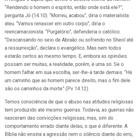
“Rendendo o homem o espírito, então onde está ele?”,
pergunta Jó (14.10). “Morreu, acabou”, diria o ma­terialista
ateu. “Vamos renascer em outro corpo”, diria o
reencamacionista. “Purga­tório”, defenderia o católico.
“Descansan­do no seio de Abraão ou sofrendo no Sheol até
a ressurreição”, declara o evangélico. Mas nem todos
estarão cer­tos ao mesmo tempo. E, embora as opi­niões
possam ser muitas, a realidade, po­rém, é uma só. Se o
homem falhar em sua escolha, ser-lhe-á tarde demais. “Há
um caminho que ao homem parece di­reito, mas o fim dele
são os caminhos da morte” (Pv 14.12).
Temos consciência de que o abuso nas atitudes religiosas
tem produzido até mesmo guerras. Todavia, as guerras não
nasceram das convicções religiosas, mas, sim do
comportamento errado diante delas, o que é diferente. A
Bíblia não ensi­na a agressão nem o silêncio diante do erro,