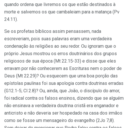
quando ordena que livremos os que estão desti­nados à
morte e salvemos os que camba­leiam para a matança (Pv
24.11).
Se os profetas bíblicos assim pen­sassem, nada
escreveriam, pois suas palavras eram uma verdadeira
condenação às religiões ao seu redor. Ou ignoram que o
próprio Jesus mostrou os erros doutriná­rios dos grupos
religiosos de sua época (Mt 22.15-33) e disse que eles
erravam por não conhecerem as Escrituras nem o poder de
Deus (Mt 22.29)? Ou esquecem que uma boa porção das
epístolas paulinas foi sua apologia contra doutri­nas erradas
(G12.1-5; Cl 2.8)? Ou, ainda, que João, o discípulo do amor,
foi radical contra os falsos ensinos, dizendo que se alguém
não ensinava a verdadeira dou­trina cristã era enganador e
anticristo e não deveria ser hospedado na casa dos irmãos
como se fosse um mensageiro do evangelho (2Jo 7,8).
Sem deixar de men­cionar que Pedro falou contra os falsos