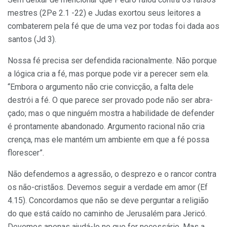
mestres (2Pe 2.1 -22) e Judas exortou seus leitores a
combaterem pela fé que de uma vez por todas foi dada aos
santos (Jd 3).
Nossa fé precisa ser defendida raci­onalmente. Não porque
a lógica cria a fé, mas porque pode vir a perecer sem ela.
“Embora o argumento não crie con­vicção, a falta dele
destrói a fé. O que parece ser provado pode não ser abra­
çado; mas o que ninguém mostra a ha­bilidade de defender
é prontamente abandonado. Argumento racional não cria
crença, mas ele mantém um ambi­ente em que a fé possa
florescer”.
Não defendemos a agressão, o des­prezo e o rancor contra
os não-cristãos. Devemos seguir a verdade em amor (Ef
4.15). Concordamos que não se deve perguntar a religião
do que está caído no caminho de Jerusalém para Jericó.
Devemos apenas ajudá-lo no que for necessário. Mas a