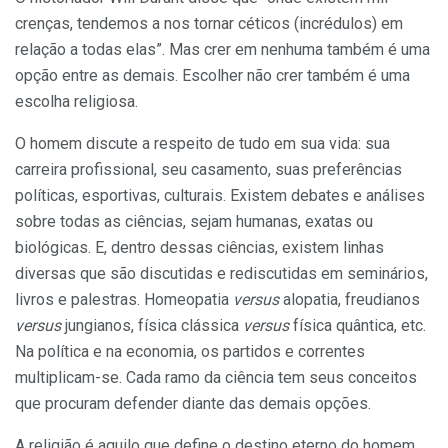
crenças, tendemos a nos tornar céticos (incrédulos) em
rela­ção a todas elas”. Mas crer em nenhu­ma também é uma
opção entre as de­mais. Escolher não crer também é uma
escolha religiosa.
O homem discute a respeito de tudo em sua vida: sua
carreira profissional, seu casamento, suas preferências
polí­ticas, esportivas, culturais. Existem de­bates e análises
sobre todas as ciências, sejam humanas, exatas ou
biológicas. E, dentro dessas ciências, existem linhas
diversas que são discutidas e rediscutidas em seminários,
livros e pa­lestras. Homeopatia
versus
alopatia, freudianos
versus
jungianos, física clás­sica
versus
física quântica, etc.
Na política e na economia, os partidos e cor­rentes
multiplicam-se. Cada ramo da ci­ência tem seus conceitos
que procuram defender diante das demais opções.
A religião é aquilo que define o destino eterno do homem.