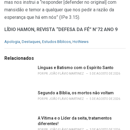
mas nos instrui a “responder [defen­der no original] com
mansidão e temor a qualquer que nos pedir a razão da
espe­rança que há em nós” (IPe 3.15).
LÍDIO HAMON, REVISTA “DEFESA DA FÉ” N°72 ANO 9
C
Apologia
,
Destaques
,
Estudos Bíblicos
,
HotNews
a
t
e
Relacionados
g
o
Línguas e Batismo com o Espírito Santo
r
POR
PR. JOÃO FLÁVIO MARTINEZ
5 DE AGOSTO DE 2026
i
e
s
Segundo a Bíblia, os mortos não voltam
:
POR
PR. JOÃO FLÁVIO MARTINEZ
5 DE AGOSTO DE 2026
A Vítima e o Líder da seita, tratamentos
diferentes!
POR
PR. JOÃO FLÁVIO MARTINEZ
3 DE AGOSTO DE 2026