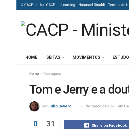
O CACP
App CACP
e-Learning
Natanael Rinaldi
Termos de U
HOME
SEITAS
MOVIMENTOS
ESTUDO
Home
Destaques
Tom e Jerry e a do
por
Julio Severo
11 de março de 2021
em
De
0
31
Share on Facebook