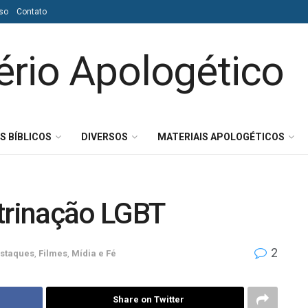
so
Contato
S BÍBLICOS
DIVERSOS
MATERIAIS APOLOGÉTICOS
utrinação LGBT
2
staques
,
Filmes
,
Mídia e Fé
Share on Twitter