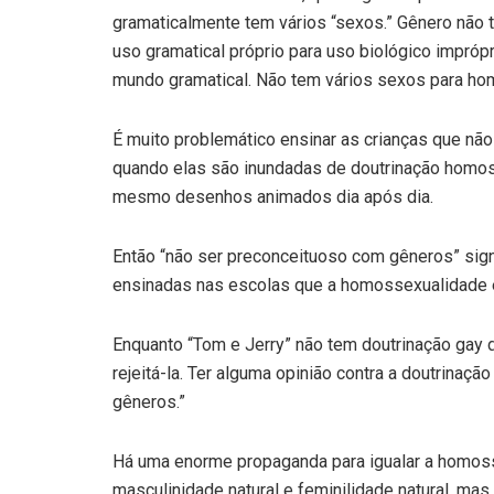
gramaticalmente tem vários “sexos.” Gênero não t
uso gramatical próprio para uso biológico impróp
mundo gramatical. Não tem vários sexos para ho
É muito problemático ensinar as crianças que nã
quando elas são inundadas de doutrinação homos
mesmo desenhos animados dia após dia.
Então “não ser preconceituoso com gêneros” sign
ensinadas nas escolas que a homossexualidade 
Enquanto “Tom e Jerry” não tem doutrinação gay d
rejeitá-la. Ter alguma opinião contra a doutrina
gêneros.”
Há uma enorme propaganda para igualar a homos
masculinidade natural e feminilidade natural, ma