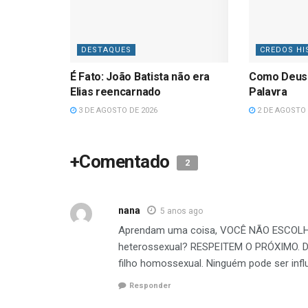
DESTAQUES
CREDOS HI
É Fato: João Batista não era
Como Deus
Elias reencarnado
Palavra
3 DE AGOSTO DE 2026
2 DE AGOSTO 
+Comentado
2
nana
5 anos ago
Aprendam uma coisa, VOCÊ NÃO ESCOLHE
heterossexual? RESPEITEM O PRÓXIMO. D
filho homossexual. Ninguém pode ser infl
Responder