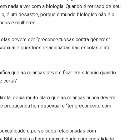
em nada a ver com a biologia. Quando é retirado de seu
rio, é um desastre, porque o mundo biológico não é o
mens e mulheres.
o elas devem ser “preconceituosas contra gêneros”
sexual e questões relacionadas nas escolas e até
ifica que as crianças devem ficar em silêncio quando
é certa?
ireta, deixa muito claro que as crianças nunca devem
ção e propaganda homossexual é “ter preconceito com
sexualidade e perversões relacionadas com
s a Bíblia iguala a homossexualidade com imoralidade,