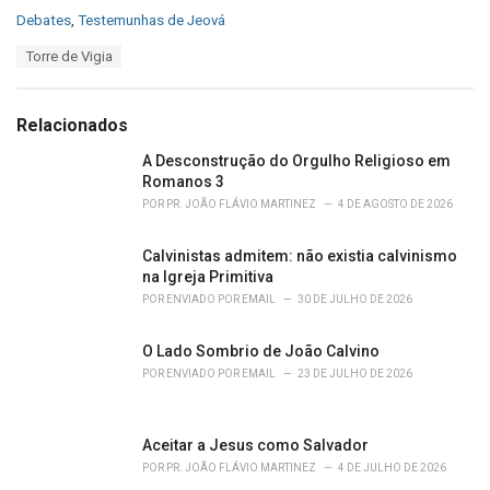
C
Debates
,
Testemunhas de Jeová
a
T
Torre de Vigia
t
a
e
g
g
s
o
Relacionados
:
r
i
A Desconstrução do Orgulho Religioso em
e
Romanos 3
s
POR
PR. JOÃO FLÁVIO MARTINEZ
4 DE AGOSTO DE 2026
:
Calvinistas admitem: não existia calvinismo
na Igreja Primitiva
POR
ENVIADO POR EMAIL
30 DE JULHO DE 2026
O Lado Sombrio de João Calvino
POR
ENVIADO POR EMAIL
23 DE JULHO DE 2026
Aceitar a Jesus como Salvador
POR
PR. JOÃO FLÁVIO MARTINEZ
4 DE JULHO DE 2026