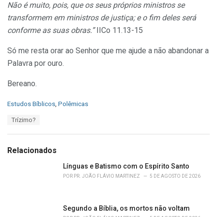
Não é muito, pois, que os seus próprios ministros se
transformem em ministros de justiça; e o fim deles será
conforme as suas obras.”
IICo 11.13-15
Só me resta orar ao Senhor que me ajude a não abandonar a
Palavra por ouro.
Bereano.
C
Estudos Bíblicos
,
Polêmicas
a
T
Trízimo?
t
a
e
g
g
s
o
Relacionados
:
r
i
Línguas e Batismo com o Espírito Santo
e
POR
PR. JOÃO FLÁVIO MARTINEZ
5 DE AGOSTO DE 2026
s
:
Segundo a Bíblia, os mortos não voltam