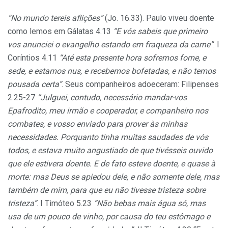
“No mundo tereis aflições”
(Jo. 16.33). Paulo viveu doente
como lemos em Gálatas 4.13
“E vós sabeis que primeiro
vos anunciei o evangelho estando em fraqueza da carne”
. I
Coríntios 4.11
“Até esta presente hora sofremos fome, e
sede, e estamos nus, e recebemos bofetadas, e não temos
pousada certa”
. Seus companheiros adoeceram: Filipenses
2.25-27
“Julguei, contudo, necessário mandar-vos
Epafrodito, meu irmão e cooperador, e companheiro nos
combates, e vosso enviado para prover às minhas
necessidades. Porquanto tinha muitas saudades de vós
todos, e estava muito angustiado de que tivésseis ouvido
que ele estivera doente. E de fato esteve doente, e quase à
morte: mas Deus se apiedou dele, e não somente dele, mas
também de mim, para que eu não tivesse tristeza sobre
tristeza”
. I Timóteo 5.23
“Não bebas mais água só, mas
usa de um pouco de vinho, por causa do teu estômago e