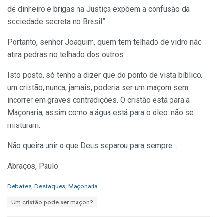
de dinheiro e brigas na Justiça expõem a confusão da
sociedade secreta no Brasil”.
Portanto, senhor Joaquim, quem tem telhado de vidro não
atira pedras no telhado dos outros…
Isto posto, só tenho a dizer que do ponto de vista bíblico,
um cristão, nunca, jamais, poderia ser um maçom sem
incorrer em graves contradições. O cristão está para a
Maçonaria, assim como a água está para o óleo: não se
misturam.
Não queira unir o que Deus separou para sempre…
Abraços, Paulo
C
Debates
,
Destaques
,
Maçonaria
a
T
Um cristão pode ser maçon?
t
a
e