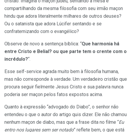
cristão. Imagina o maçon judeu, sentando à mesa e
compartilhando da mesma filosofia com seu irmão maçon
hindu que adora literalmente milhares de outros deuses?
Ou o satanista que adora Lúcifer sentando e se
confraternizando com o evangélico?
Observe de novo a sentença bíblica: “
Que harmonia há
entre Cristo e Belial? ou que parte tem o crente com o
incrédulo?
“.
Esse self-service agrada muito bem à filosofia humana,
mas não corresponde à verdade. Um verdadeiro cristão que
procura seguir fielmente Jesus Cristo e sua palavra nunca
poderia ser maçon pelos fatos expostos acima.
Quanto à expressão “advogado do Diabo”, o senhor não
entendeu o que o autor do artigo quis dizer. Ele não chamou
nenhum maçon de diabo, mas que a frase dita no filme “
Eu
entro nos lugares sem ser notado
” reflete bem, o que está