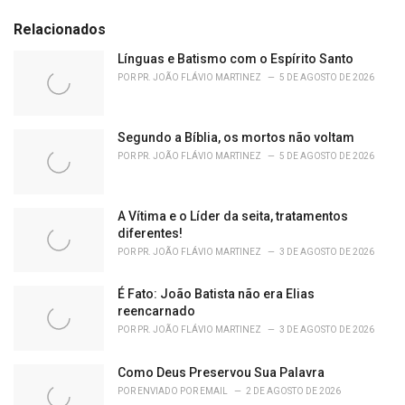
g
g
s
o
Relacionados
:
r
i
Línguas e Batismo com o Espírito Santo
e
POR
PR. JOÃO FLÁVIO MARTINEZ
5 DE AGOSTO DE 2026
s
:
Segundo a Bíblia, os mortos não voltam
POR
PR. JOÃO FLÁVIO MARTINEZ
5 DE AGOSTO DE 2026
A Vítima e o Líder da seita, tratamentos
diferentes!
POR
PR. JOÃO FLÁVIO MARTINEZ
3 DE AGOSTO DE 2026
É Fato: João Batista não era Elias
reencarnado
POR
PR. JOÃO FLÁVIO MARTINEZ
3 DE AGOSTO DE 2026
Como Deus Preservou Sua Palavra
POR
ENVIADO POR EMAIL
2 DE AGOSTO DE 2026