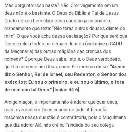
Mas pergunto: isso basta? Não. Crer vagamente em um
deus não é o bastante. O Deus da Bíblia e Pai de Jesus
Cristo deixou bem claro essa questão já no primeiro
mandamento que reza: “Não terás outros deuses diante de
mim”. O que você acha dessa declaração? Por que será que
Deus excluiu todos os demais deuses (inclusive o GADU
da Maçonaria) das outras religiões das crenças dos
homens? É porque Deus sabe, isto é, o Deus verdadeiro,
que há somente um Deus, como Ele mesmo disse:
“Assim
diz o Senhor, Rei de Israel, seu Redentor, o Senhor dos
exércitos: Eu sou o primeiro, e eu sou o último, e
fora
de mim não há Deus
.” [Isaías 44.6].
Amigo maçon, o importante não é adorar qualquer deus,
mas o verdadeiro Deus criador de tudo. A filosofia
maçônica nessa questão é contraditória, pois o Muçulmano
que diz adorar Alá, não crê na Trindade do seu colega