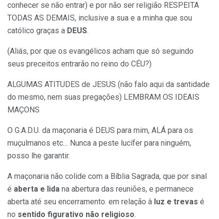
conhecer se não entrar) e por não ser religião RESPEITA
TODAS AS DEMAIS, inclusive a sua e a minha que sou
católico graças a
DEUS
.
(Aliás, por que os evangélicos acham que só seguindo
seus preceitos entrarão no reino do CÉU?)
ALGUMAS ATITUDES de JESUS (não falo aqui da santidade
do mesmo, nem suas pregações) LEMBRAM OS IDEAIS
MAÇONS
O G.A.D.U. da maçonaria é DEUS para mim, ALÁ para os
muçulmanos etc… Nunca a peste lucífer para ninguém,
posso lhe garantir.
A maçonaria não colide com a Bíblia Sagrada, que por sinal
é
aberta e lida
na abertura das reuniões, e permanece
aberta até seu encerramento. em relação à
luz e trevas
é
no
sentido figurativo não religioso
.