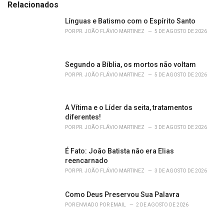
e
Relacionados
g
o
Línguas e Batismo com o Espírito Santo
r
POR
PR. JOÃO FLÁVIO MARTINEZ
5 DE AGOSTO DE 2026
i
e
s
Segundo a Bíblia, os mortos não voltam
:
POR
PR. JOÃO FLÁVIO MARTINEZ
5 DE AGOSTO DE 2026
A Vítima e o Líder da seita, tratamentos
diferentes!
POR
PR. JOÃO FLÁVIO MARTINEZ
3 DE AGOSTO DE 2026
É Fato: João Batista não era Elias
reencarnado
POR
PR. JOÃO FLÁVIO MARTINEZ
3 DE AGOSTO DE 2026
Como Deus Preservou Sua Palavra
POR
ENVIADO POR EMAIL
2 DE AGOSTO DE 2026