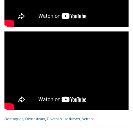
C
Destaques
,
Destrutivas
,
Diversas
,
HotNews
,
Seitas
a
t