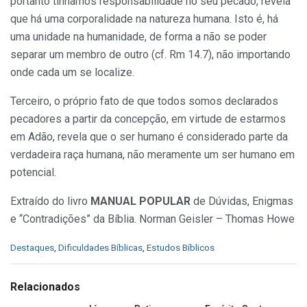
portanto tínhamos responsabilidade no seu pecado, revela
que há uma corporalidade na natureza humana. Isto é, há
uma unidade na humanidade, de forma a não se poder
separar um membro de outro (cf. Rm 14.7), não importando
onde cada um se localize.
Terceiro, o próprio fato de que todos somos declarados
pecadores a partir da concepção, em virtude de estarmos
em Adão, revela que o ser humano é considerado parte da
verdadeira raça humana, não meramente um ser humano em
potencial.
Extraído do livro
MANUAL POPULAR
de Dúvidas, Enigmas
e “Contradições” da Bíblia. Norman Geisler – Thomas Howe
C
Destaques
,
Dificuldades Bíblicas
,
Estudos Bíblicos
a
t
e
Relacionados
g