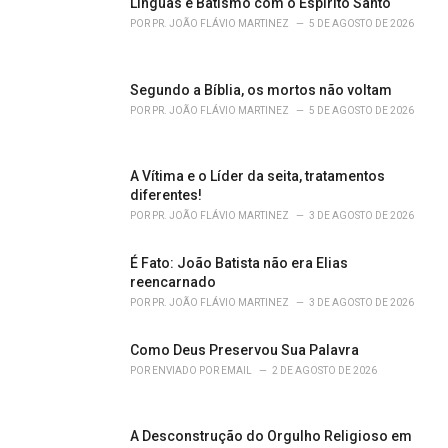
o
Línguas e Batismo com o Espírito Santo
r
POR
PR. JOÃO FLÁVIO MARTINEZ
5 DE AGOSTO DE 2026
i
e
s
Segundo a Bíblia, os mortos não voltam
:
POR
PR. JOÃO FLÁVIO MARTINEZ
5 DE AGOSTO DE 2026
A Vítima e o Líder da seita, tratamentos
diferentes!
POR
PR. JOÃO FLÁVIO MARTINEZ
3 DE AGOSTO DE 2026
É Fato: João Batista não era Elias
reencarnado
POR
PR. JOÃO FLÁVIO MARTINEZ
3 DE AGOSTO DE 2026
Como Deus Preservou Sua Palavra
POR
ENVIADO POR EMAIL
2 DE AGOSTO DE 2026
A Desconstrução do Orgulho Religioso em