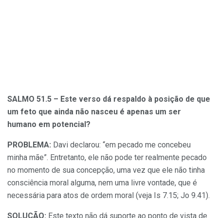
SALMO 51.5 – Este verso d
á respaldo
à posi
ção de que
um feto que ainda n
ão nasceu
é apenas um ser
humano em potencial?
PROBLEMA:
Davi declarou: “em pecado me concebeu
minha mãe”. Entretanto, ele não pode ter realmente pecado
no momento de sua concepção, uma vez que ele não tinha
consciência moral alguma, nem uma livre vontade, que é
necessária para atos de ordem moral (veja Is 7.15; Jo 9.41).
SOLU
ÇÃO:
Este texto não dá suporte ao ponto de vista de