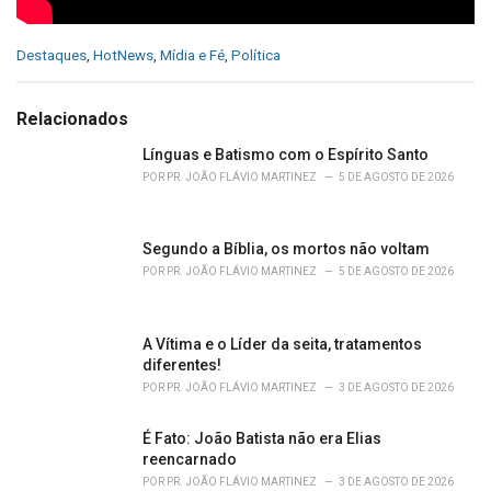
C
Destaques
,
HotNews
,
Mídia e Fé
,
Política
a
t
e
Relacionados
g
o
Línguas e Batismo com o Espírito Santo
r
POR
PR. JOÃO FLÁVIO MARTINEZ
5 DE AGOSTO DE 2026
i
e
s
Segundo a Bíblia, os mortos não voltam
:
POR
PR. JOÃO FLÁVIO MARTINEZ
5 DE AGOSTO DE 2026
A Vítima e o Líder da seita, tratamentos
diferentes!
POR
PR. JOÃO FLÁVIO MARTINEZ
3 DE AGOSTO DE 2026
É Fato: João Batista não era Elias
reencarnado
POR
PR. JOÃO FLÁVIO MARTINEZ
3 DE AGOSTO DE 2026