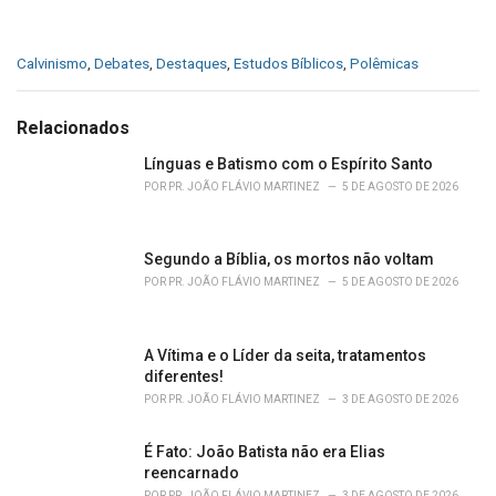
C
Calvinismo
,
Debates
,
Destaques
,
Estudos Bíblicos
,
Polêmicas
a
t
e
Relacionados
g
o
Línguas e Batismo com o Espírito Santo
r
POR
PR. JOÃO FLÁVIO MARTINEZ
5 DE AGOSTO DE 2026
i
e
s
Segundo a Bíblia, os mortos não voltam
:
POR
PR. JOÃO FLÁVIO MARTINEZ
5 DE AGOSTO DE 2026
A Vítima e o Líder da seita, tratamentos
diferentes!
POR
PR. JOÃO FLÁVIO MARTINEZ
3 DE AGOSTO DE 2026
É Fato: João Batista não era Elias
reencarnado
POR
PR. JOÃO FLÁVIO MARTINEZ
3 DE AGOSTO DE 2026