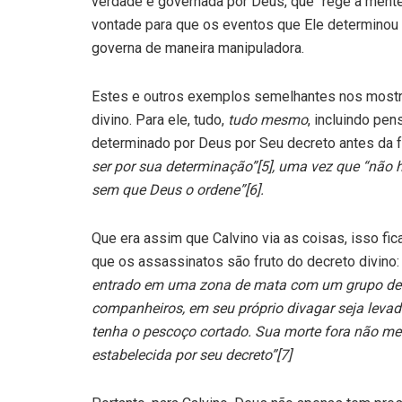
verdade é governada por Deus, que “rege a mente
vontade para que os eventos que Ele determinou 
governa de maneira manipuladora.
Estes e outros exemplos semelhantes nos mostra
divino. Para ele, tudo,
tudo mesmo
, incluindo pe
determinado por Deus por Seu decreto antes da 
ser por sua determinação”[5], uma vez que “não
sem que Deus o ordene”[6].
Que era assim que Calvino via as coisas, isso fi
que os assassinatos são fruto do decreto divino: 
entrado em uma zona de mata com um grupo de 
companheiros, em seu próprio divagar seja levad
tenha o pescoço cortado. Sua morte fora não mer
estabelecida por seu decreto”[7]