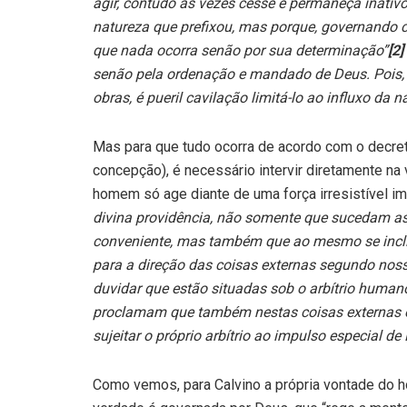
agir, contudo às vezes cesse e permaneça inativo
natureza que prefixou, mas porque, governando cé
que nada ocorra senão por sua determinação”
[2]
senão pela ordenação e mandado de Deus. Pois, 
obras, é pueril cavilação limitá-lo ao influxo da n
Mas para que tudo ocorra de acordo com o decre
concepção), é necessário intervir diretamente 
homem só age diante de uma força irresistível imp
divina providência, não somente que sucedam as
conveniente, mas também que ao mesmo se incli
para a direção das coisas externas segundo nos
duvidar que estão situadas sob o arbítrio huma
proclamam que também nestas coisas externas 
sujeitar o próprio arbítrio ao impulso especial de
Como vemos, para Calvino a própria vontade do h