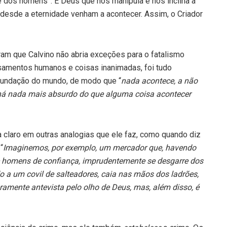
 dos homens”. É Deus que nos manipula e nos inclina a
desde a eternidade venham a acontecer. Assim, o Criador
m que Calvino não abria exceções para o fatalismo
nsamentos humanos e coisas inanimadas, foi tudo
fundação do mundo, de modo que “
nada acontece, a não
 há nada mais absurdo do que alguma coisa acontecer
ca claro em outras analogias que ele faz, como quando diz
“
Imaginemos, por exemplo, um mercador que, havendo
homens de confiança, imprudentemente se desgarre dos
o a um covil de salteadores, caia nas mãos dos ladrões,
amente antevista pelo olho de Deus, mas, além disso, é