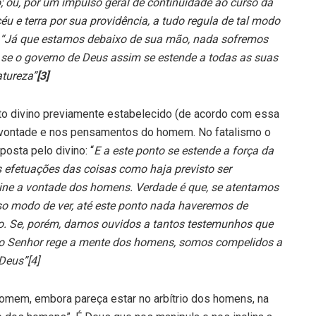
; ou, por um impulso geral de continuidade ao curso da
u e terra por sua providência, a tudo regula de tal modo
“Já que estamos debaixo de sua mão, nada sofremos
se o governo de Deus assim se estende a todas as suas
atureza”
[3]
to divino previamente estabelecido (de acordo com essa
na vontade e nos pensamentos do homem. No fatalismo o
osta pelo divino: “
E a este ponto se estende a força da
 efetuações das coisas como haja previsto ser
ne a vontade dos homens. Verdade é que, se atentamos
so modo de ver, até este ponto nada haveremos de
no. Se, porém, damos ouvidos a tantos testemunhos que
o Senhor rege a mente dos homens, somos compelidos a
 Deus”[4]
omem, embora pareça estar no arbítrio dos homens, na