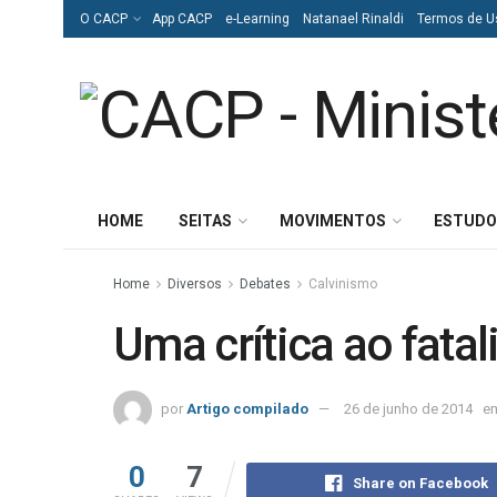
O CACP
App CACP
e-Learning
Natanael Rinaldi
Termos de U
HOME
SEITAS
MOVIMENTOS
ESTUDO
Home
Diversos
Debates
Calvinismo
Uma crítica ao fata
por
Artigo compilado
26 de junho de 2014
e
0
7
Share on Facebook