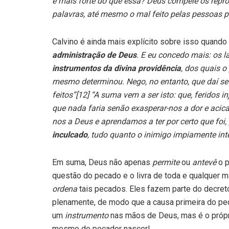
e mais forte do que essa? Deus compele os répro
palavras, até mesmo o mal feito pelas pessoas p
Calvino é ainda mais explícito sobre isso quando
administração de Deus
. E eu concedo mais: os l
instrumentos da divina providência
, dos quais o
mesmo determinou. Nego, no entanto, que daí se
feitos”[12] “A suma vem a ser isto: que, feridos 
que nada faria senão exasperar-nos a dor e acic
nos a Deus e aprendamos a ter por certo que foi,
inculcado
, tudo quanto o inimigo impiamente int
Em suma, Deus não apenas
permite
ou
antevê
o 
questão do pecado e o livra de toda e qualquer
ordena
tais pecados. Eles fazem parte do decret
plenamente, de modo que a causa primeira do pe
um
instrumento
nas mãos de Deus, mas é o própr
mesmo do pecador nascer!