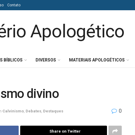
so
Contato
S BÍBLICOS
DIVERSOS
MATERIAIS APOLOGÉTICOS
lismo divino
0
m
Calvinismo
,
Debates
,
Destaques
Share on Twitter