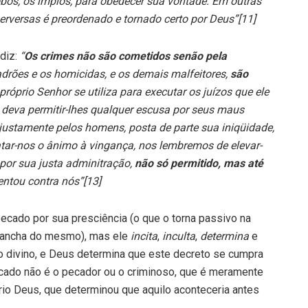
bos, os ímpios, para obedecer sua vontade. Em outras
erversas é preordenado e tornado certo por Deus”[11]
 diz:
“
Os crimes não são cometidos senão pela
adrões e os homicidas, e os demais malfeitores,
são
 próprio Senhor se utiliza para executar os juízos que ele
 deva permitir-lhes qualquer escusa por seus maus
injustamente pelos homens, posta de parte sua iniqüidade,
atar-nos o ânimo à vingança, nos lembremos de elevar-
 por sua justa adminitração,
não só permitido, mas até
entou contra nós”[13]
pecado por sua presciência (o que o torna passivo na
 mancha do mesmo), mas ele
incita
,
inculta
,
determina
e
o divino, e Deus determina que este decreto se cumpra
cado não é o pecador ou o criminoso, que é meramente
io Deus, que determinou que aquilo aconteceria antes