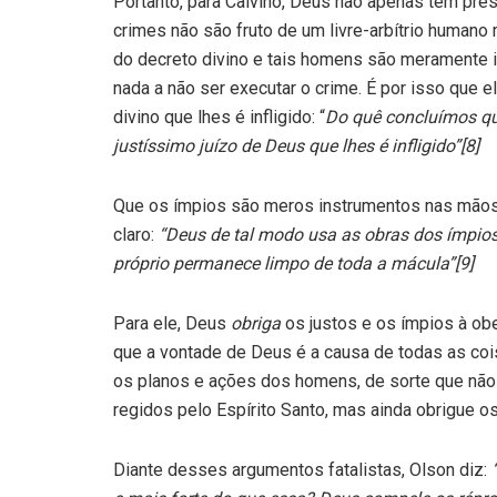
Portanto, para Calvino, Deus não apenas tem pr
crimes não são fruto de um livre-arbítrio humano 
do decreto divino e tais homens são meramente 
nada a não ser executar o crime. É por isso que 
divino que lhes é infligido: “
Do quê concluímos qu
justíssimo juízo de Deus que lhes é infligido”[8]
Que os ímpios são meros instrumentos nas mãos 
claro:
“Deus de tal modo usa as obras dos ímpios 
próprio permanece limpo de toda a mácula”[9]
Para ele, Deus
obriga
os justos e os ímpios à ob
que a vontade de Deus é a causa de todas as coi
os planos e ações dos homens, de sorte que não 
regidos pelo Espírito Santo, mas ainda obrigue o
Diante desses argumentos fatalistas, Olson diz: