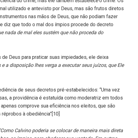
esciência do crime, mas ele também
estabelece
o crime. Os
mal utilizado e antevisto por Deus, mas são frutos diretos
instrumentos nas mãos de Deus, que não podiam fazer
ele diz que todo o mal dos ímpios procede do decreto
e nada de mal eles sustém que não proceda do
de Deus para praticar suas impiedades, ele deixa
e a disposição lhes verga a executar seus juízos, que Ele
ediência de seus decretos pré-estabelecidos: “Uma vez
sas, a providência é estatuída como moderatriz em todos
apenas comprove sua eficiência nos eleitos, que são
s réprobos à obediência”[10]
“Como Calvino poderia se colocar de maneira mais direta