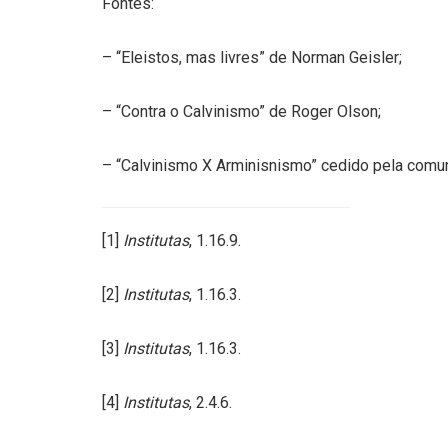
Fontes:
– “Eleistos, mas livres” de Norman Geisler;
– “Contra o Calvinismo” de Roger Olson;
– “Calvinismo X Arminisnismo” cedido pela comu
[1]
Institutas
,
1.16.9.
[2]
Institutas
,
1.16.3.
[3]
Institutas
,
1.16.3.
[4]
Institutas
,
2.4.6.