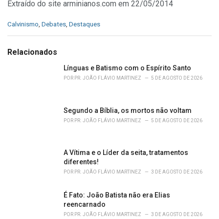
Extraído do site arminianos.com em 22/05/2014
C
Calvinismo
,
Debates
,
Destaques
a
t
e
Relacionados
g
o
Línguas e Batismo com o Espírito Santo
r
POR
PR. JOÃO FLÁVIO MARTINEZ
5 DE AGOSTO DE 2026
i
e
s
Segundo a Bíblia, os mortos não voltam
:
POR
PR. JOÃO FLÁVIO MARTINEZ
5 DE AGOSTO DE 2026
A Vítima e o Líder da seita, tratamentos
diferentes!
POR
PR. JOÃO FLÁVIO MARTINEZ
3 DE AGOSTO DE 2026
É Fato: João Batista não era Elias
reencarnado
POR
PR. JOÃO FLÁVIO MARTINEZ
3 DE AGOSTO DE 2026