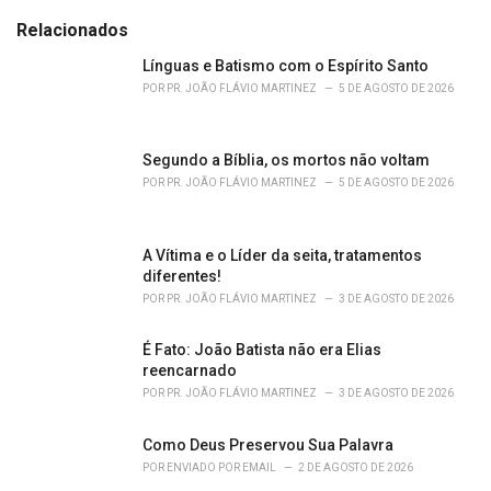
t
e
Relacionados
g
o
Línguas e Batismo com o Espírito Santo
r
POR
PR. JOÃO FLÁVIO MARTINEZ
5 DE AGOSTO DE 2026
i
e
s
Segundo a Bíblia, os mortos não voltam
:
POR
PR. JOÃO FLÁVIO MARTINEZ
5 DE AGOSTO DE 2026
A Vítima e o Líder da seita, tratamentos
diferentes!
POR
PR. JOÃO FLÁVIO MARTINEZ
3 DE AGOSTO DE 2026
É Fato: João Batista não era Elias
reencarnado
POR
PR. JOÃO FLÁVIO MARTINEZ
3 DE AGOSTO DE 2026
Como Deus Preservou Sua Palavra
POR
ENVIADO POR EMAIL
2 DE AGOSTO DE 2026