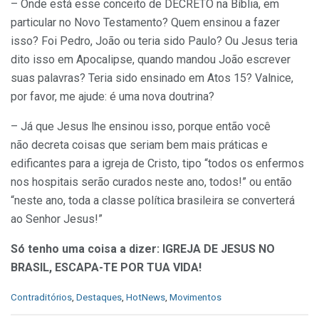
– Onde está esse conceito de DECRETO na Bíblia, em
particular no Novo Testamento? Quem ensinou a fazer
isso? Foi Pedro, João ou teria sido Paulo? Ou Jesus teria
dito isso em Apocalipse, quando mandou João escrever
suas palavras? Teria sido ensinado em Atos 15? Valnice,
por favor, me ajude: é uma nova doutrina?
– Já que Jesus lhe ensinou isso, porque então você
não decreta coisas que seriam bem mais práticas e
edificantes para a igreja de Cristo, tipo “todos os enfermos
nos hospitais serão curados neste ano, todos!” ou então
“neste ano, toda a classe política brasileira se converterá
ao Senhor Jesus!”
Só tenho uma coisa a dizer: IGREJA DE JESUS NO
BRASIL, ESCAPA-TE POR TUA VIDA!
C
Contraditórios
,
Destaques
,
HotNews
,
Movimentos
a