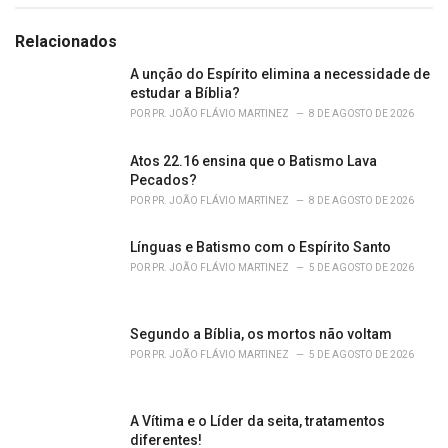
a
t
e
Relacionados
g
o
A unção do Espírito elimina a necessidade de
r
estudar a Bíblia?
i
POR
PR. JOÃO FLÁVIO MARTINEZ
8 DE AGOSTO DE 2026
e
s
Atos 22.16 ensina que o Batismo Lava
:
Pecados?
POR
PR. JOÃO FLÁVIO MARTINEZ
8 DE AGOSTO DE 2026
Línguas e Batismo com o Espírito Santo
POR
PR. JOÃO FLÁVIO MARTINEZ
5 DE AGOSTO DE 2026
Segundo a Bíblia, os mortos não voltam
POR
PR. JOÃO FLÁVIO MARTINEZ
5 DE AGOSTO DE 2026
A Vítima e o Líder da seita, tratamentos
diferentes!