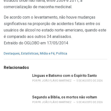
estados onde não havia, entre 2009 e 2011, a
comercialização de maconha medicinal.
De acordo com o levantamento, não houve mudanças
significativas na proporção de acidentes fatais entre os
usuários de álcool no estado norte-americano, quando este
é comparado aos outros 34 analisados.
Extraído do OGLOBO em 17/05/2014
C
Destaques
,
Estatísticas
,
Mídia e Fé
,
Política
a
t
e
Relacionados
g
o
Línguas e Batismo com o Espírito Santo
r
POR
PR. JOÃO FLÁVIO MARTINEZ
5 DE AGOSTO DE 2026
i
e
s
Segundo a Bíblia, os mortos não voltam
:
POR
PR. JOÃO FLÁVIO MARTINEZ
5 DE AGOSTO DE 2026