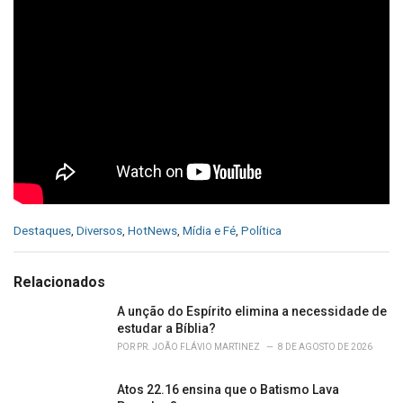
C
Destaques
,
Diversos
,
HotNews
,
Mídia e Fé
,
Política
a
t
e
Relacionados
g
o
A unção do Espírito elimina a necessidade de
r
estudar a Bíblia?
i
POR
PR. JOÃO FLÁVIO MARTINEZ
8 DE AGOSTO DE 2026
e
s
Atos 22.16 ensina que o Batismo Lava
: