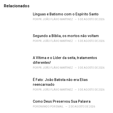
t
e
Relacionados
g
o
Línguas e Batismo com o Espírito Santo
r
POR
PR. JOÃO FLÁVIO MARTINEZ
5 DE AGOSTO DE 2026
i
e
s
Segundo a Bíblia, os mortos não voltam
:
POR
PR. JOÃO FLÁVIO MARTINEZ
5 DE AGOSTO DE 2026
A Vítima e o Líder da seita, tratamentos
diferentes!
POR
PR. JOÃO FLÁVIO MARTINEZ
3 DE AGOSTO DE 2026
É Fato: João Batista não era Elias
reencarnado
POR
PR. JOÃO FLÁVIO MARTINEZ
3 DE AGOSTO DE 2026
Como Deus Preservou Sua Palavra
POR
ENVIADO POR EMAIL
2 DE AGOSTO DE 2026