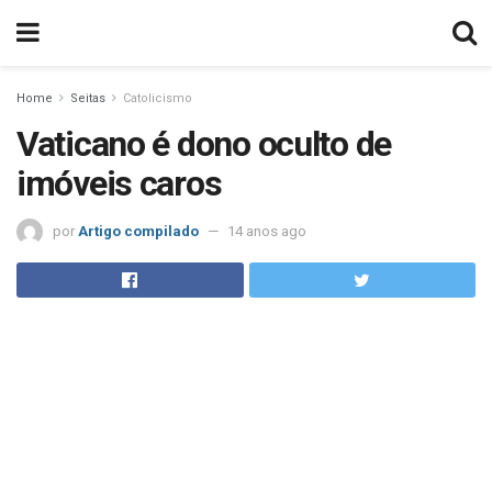
Home
Seitas
Catolicismo
Vaticano é dono oculto de
imóveis caros
por
Artigo compilado
14 anos ago