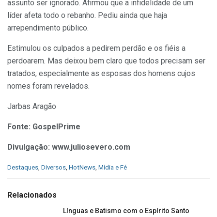
assunto ser ignorado. Afirmou que a infidelidade de um
líder afeta todo o rebanho. Pediu ainda que haja
arrependimento público.
Estimulou os culpados a pedirem perdão e os fiéis a
perdoarem. Mas deixou bem claro que todos precisam ser
tratados, especialmente as esposas dos homens cujos
nomes foram revelados.
Jarbas Aragão
Fonte: GospelPrime
Divulgação: www.juliosevero.com
C
Destaques
,
Diversos
,
HotNews
,
Mídia e Fé
a
t
e
Relacionados
g
o
Línguas e Batismo com o Espírito Santo