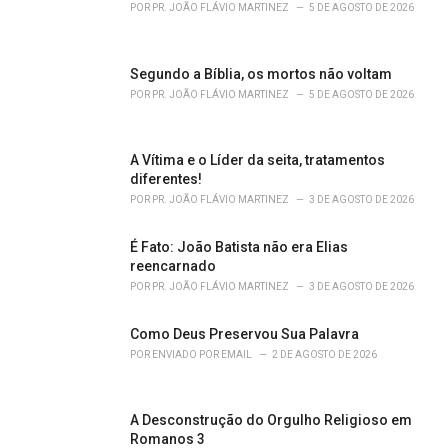
r
POR
PR. JOÃO FLÁVIO MARTINEZ
5 DE AGOSTO DE 2026
i
e
s
Segundo a Bíblia, os mortos não voltam
:
POR
PR. JOÃO FLÁVIO MARTINEZ
5 DE AGOSTO DE 2026
A Vítima e o Líder da seita, tratamentos
diferentes!
POR
PR. JOÃO FLÁVIO MARTINEZ
3 DE AGOSTO DE 2026
É Fato: João Batista não era Elias
reencarnado
POR
PR. JOÃO FLÁVIO MARTINEZ
3 DE AGOSTO DE 2026
Como Deus Preservou Sua Palavra
POR
ENVIADO POR EMAIL
2 DE AGOSTO DE 2026
A Desconstrução do Orgulho Religioso em
Romanos 3