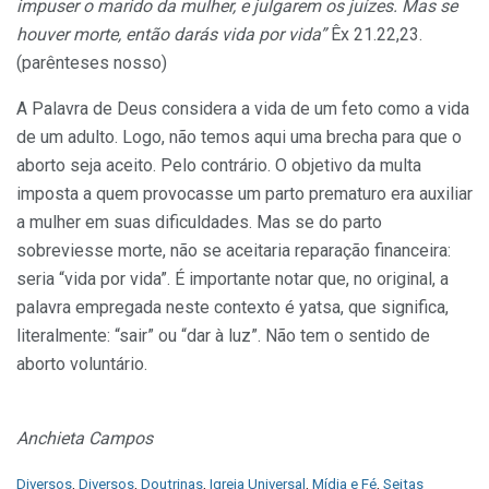
impuser o marido da mulher, e julgarem os juízes. Mas se
houver morte, então darás vida por vida”
Êx 21.22,23.
(parênteses nosso)
A Palavra de Deus considera a vida de um feto como a vida
de um adulto. Logo, não temos aqui uma brecha para que o
aborto seja aceito. Pelo contrário. O objetivo da multa
imposta a quem provocasse um parto prematuro era auxiliar
a mulher em suas dificuldades. Mas se do parto
sobreviesse morte, não se aceitaria reparação financeira:
seria “vida por vida”. É importante notar que, no original, a
palavra empregada neste contexto é yatsa, que significa,
literalmente: “sair” ou “dar à luz”. Não tem o sentido de
aborto voluntário.
Anchieta Campos
C
Diversos
,
Diversos
,
Doutrinas
,
Igreja Universal
,
Mídia e Fé
,
Seitas