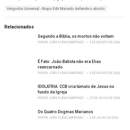
a
T
Vergonha Universal - Bispo Edir Macedo defende o aborto
t
a
e
g
g
s
o
Relacionados
:
r
i
Segundo a Bíblia, os mortos não voltam
e
POR
PR. JOÃO FLÁVIO MARTINEZ
5 DE AGOSTO DE 2026
s
:
É Fato: João Batista não era Elias
reencarnado
POR
PR. JOÃO FLÁVIO MARTINEZ
3 DE AGOSTO DE 2026
IDOLATRIA: CCB cria túmulo de Jesus no
fundo da Igreja
POR
PR. JOÃO FLÁVIO MARTINEZ
27 DE JULHO DE 2026
Os Quatro Dogmas Marianos
POR
PR. JOÃO FLÁVIO MARTINEZ
5 DE JULHO DE 2026