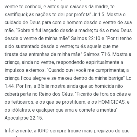
ventre te conheci, e antes que saísses da madre, te
santifiquei; às nações te dei por profeta” Jr 1:5. Mostra o
cuidado de Deus para com o homem desde o ventre de sua
mãe, “Sobre ti fui lançado desde a madre; tu és o meu Deus
desde o ventre de minha mãe” Salmos 22:10 e “Por ti tenho
sido sustentado desde o ventre; tu és aquele que me
tiraste das entranhas de minha mãe” Salmos 71:6. Mostra a
criança, ainda no ventre, respondendo espiritualmente a
impulsos externos, “Quando ouvi você me cumprimentar, a
criança ficou alegre e se mexeu dentro da minha barriga” Lc
1:44. Por fim, a Bíblia mostra ainda que ao homicida não
caberá parte no Reino dos Céus, “Ficarão de fora os cães e
os feiticeiros, e os que se prostituem, e os HOMICIDAS, e
os idólatras, e qualquer que ama e comete a mentira”
Apocalipse 22:15.
Infelizmente, a IURD sempre trouxe mais prejuízos do que