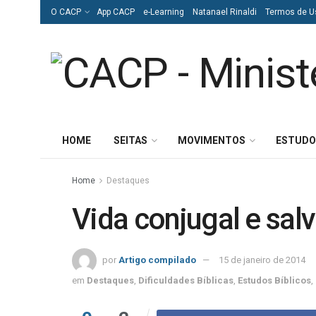
O CACP
App CACP
e-Learning
Natanael Rinaldi
Termos de U
HOME
SEITAS
MOVIMENTOS
ESTUDO
Home
Destaques
Vida conjugal e sal
por
Artigo compilado
15 de janeiro de 2014
em
Destaques
,
Dificuldades Bíblicas
,
Estudos Bíblicos
,