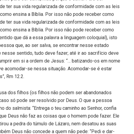
 de ter sua vida regularizada de conformidade com as leis
s, como ensina a Bíblia. Por isso não pode receber como
 de ter sua vida regularizada de conformidade com as leis
s, como ensina a Bíblia. Por isso não pode receber como
tido que dá a essa palavra a linguagem coloquial), isto
essoa que, ao ser salva, se encontrar nesse estado
 nesse senti­do, tudo deve fazer; até ir ao sacrifício deve
 cumprir em si a ordem de Jesus: “… batizando-os em nome
eve acomo­dar-se nessa situação. Acomodar-se é estar
s”, Rm 12.2.
ausa dos filhos (os filhos não po­dem ser abandonados
o caso só pode ser resolvido por Deus. O que a pessoa
lho do salmista: “Entrega o teu caminho ao Senhor, confia
, que Deus não faz as coisas que o homem pode fazer. Ele
irou a pedra do túmulo de Lázaro, nem desatou as suas
mbém Deus não concede a quem não pede: “Pedi e dar-