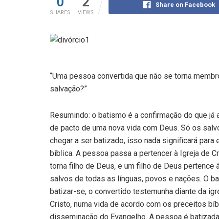
0
2
Share on Facebook
SHARES
VIEWS
“Uma pessoa convertida que não se tor­na membro 
salvação?”
Resumindo: o batismo é a confirmação do que já 
de pacto de uma nova vida com Deus. Só os salv
chegar a ser batizado, isso nada significará para 
bíbli­ca. A pessoa passa a pertencer à Igreja de Cr
torna filho de Deus, e um fi­lho de Deus pertence 
salvos de to­das as línguas, povos e nações. O b
batizar-se, o convertido testemunha diante da igr
Cristo, numa vida de acordo com os preceitos bíbl
disseminação do Evangelho. A pessoa é batizada, 