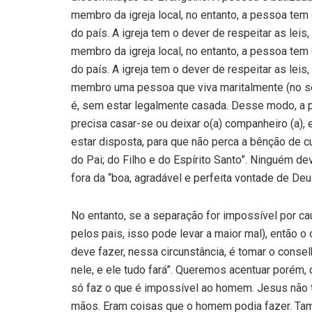
membro da igreja local, no entanto, a pessoa tem
do país. A igreja tem o dever de respeitar as lei
membro da igreja local, no entanto, a pessoa tem
do país. A igreja tem o dever de respeitar as lei
membro uma pessoa que viva maritalmente (no sen
é, sem estar legalmente casada. Desse modo, a p
precisa casar-se ou deixar o(a) companheiro (a), e
estar disposta, para que não perca a bên­ção de
do Pai; do Filho e do Espírito Santo”. Ninguém d
fora da “boa, agradável e perfeita vontade de Deu
No entanto, se a separação for impossí­vel por c
pelos pais, isso pode levar a maior mal), então 
deve fa­zer, nessa circunstância, é tomar o conse­
nele, e ele tudo fará”. Queremos acentuar porém
só faz o que é impossível ao homem. Jesus não t
mãos. Eram coisas que o homem podia fazer. Ta