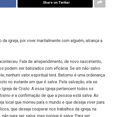
Share on Twitter
da igreja, por viver maritalmente com alguém, alcança a
aconteceu. Fala de arrependi­mento, de novo nascimento,
os po­dem ser batizados com eficácia. Se um não-salvo
ele; nenhum valor espiri­tual terá. Batismo é uma ordenança
isto no instante em que é salva. Pela sal­vação, ela se
à Igreja de Cristo. A essa Igreja pertencem todos os
atismo é a confirmação de que a pessoa está salva. Ao
eja local que morreu para o mundo e que deseja viver para
icos; que deseja cooperar nos trabalhos da igreja, na
não para ser salva, mas porque é salva. Para ser