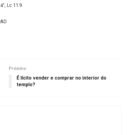
á”, Lc 11.9.
CPAD
Próximo
É lícito vender e comprar no interior do
templo?