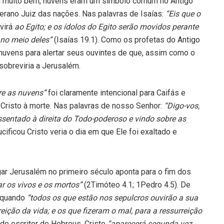
am muito bem, nuvens eram um símbolo comum no Antigo
rano Juiz das nações. Nas palavras de Isaías:
“Eis que o
virá
ao Egito; e os ídolos do Egito serão movidos perante
 no meio deles”
(Isaías 19.1). Como os profetas do Antigo
vens para alertar seus ouvintes de que, assim como o
sobreviria a Jerusalém.
re as nuvens”
foi claramente intencional para Caifás e
 Cristo à morte. Nas palavras de nosso Senhor:
“Digo-vos,
entado à direita do Todo-poderoso e vindo sobre as
ificou Cristo veria o dia em que Ele foi exaltado e
gar Jerusalém no primeiro século aponta para o fim dos
ar os vivos e os mortos”
(2Timóteo 4.1; 1Pedro 4.5). De
a quando
“todos os que estão nos sepulcros ouvirão a sua
eição da vida; e os que fizeram o mal, para a ressurreição
 do escritor de Hebreus, Cristo
“aparecerá segunda vez,