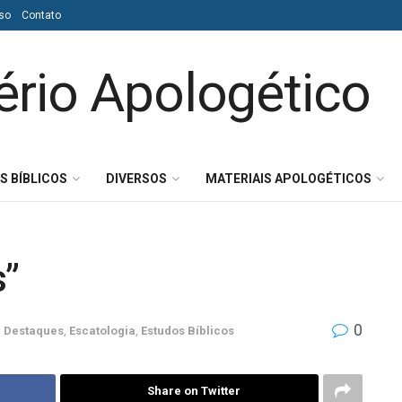
so
Contato
S BÍBLICOS
DIVERSOS
MATERIAIS APOLOGÉTICOS
s”
0
m
Destaques
,
Escatologia
,
Estudos Bíblicos
Share on Twitter