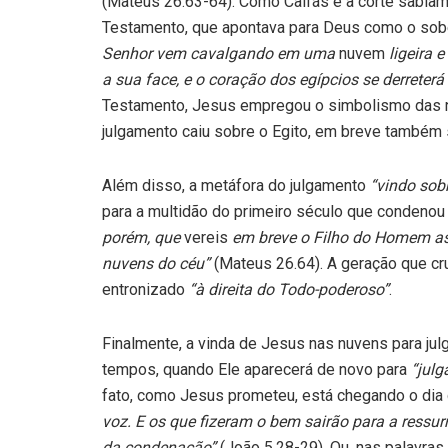
(Mateus 26.63-64). Como Caifás e a corte sabi
Testamento, que apontava para Deus como o sobe
Senhor vem cavalgando em uma
nuvem
ligeira e
a sua face, e o coração dos egípcios se derreterá
Testamento, Jesus empregou o simbolismo das nu
julgamento caiu sobre o Egito, em breve também 
Além disso, a metáfora do julgamento
“vindo sob
para a multidão do primeiro século que condenou
porém, que
vereis
em breve o Filho do Homem ass
nuvens do céu”
(Mateus 26.64). A geração que cruc
entronizado
“à direita do Todo-poderoso”
.
Finalmente, a vinda de Jesus nas nuvens para jul
tempos, quando Ele aparecerá de novo para
“julg
fato, como Jesus prometeu, está chegando o di
voz. E os que fizeram o bem sairão para a ressurr
da condenação”
(João 5.28-29). Ou, nas palavras