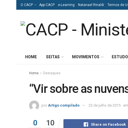
O CACP
App CACP
e-Learning
Natanael Rinaldi
Termos de U
HOME
SEITAS
MOVIMENTOS
ESTUDO
Home
Destaques
“Vir sobre as nuven
por
Artigo compilado
23 de julho de 2015
e
0
10
Share on Facebook