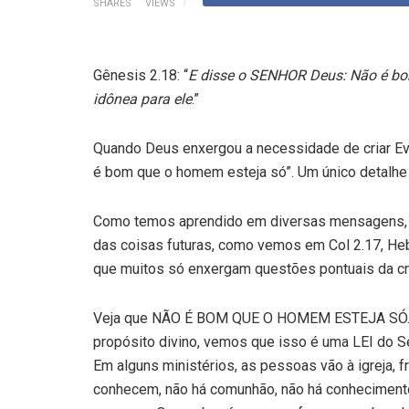
SHARES
VIEWS
Gênesis 2.18: “
E disse o SENHOR Deus: Não é bom
idônea para ele
.”
Quando Deus enxergou a necessidade de criar Eva
é bom que o homem esteja só”. Um único detalhe 
Como temos aprendido em diversas mensagens, t
das coisas futuras, como vemos em Col 2.17, Heb
que muitos só enxergam questões pontuais da cr
Veja que NÃO É BOM QUE O HOMEM ESTEJA SÓ. 
propósito divino, vemos que isso é uma LEI do
Em alguns ministérios, as pessoas vão à igreja,
conhecem, não há comunhão, não há conhecimento