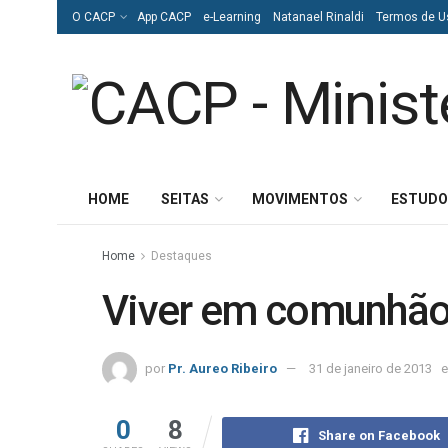
O CACP
App CACP
e-Learning
Natanael Rinaldi
Termos de U
HOME
SEITAS
MOVIMENTOS
ESTUDO
Home
Destaques
Viver em comunhã
por
Pr. Aureo Ribeiro
31 de janeiro de 2013
0
8
Share on Facebook