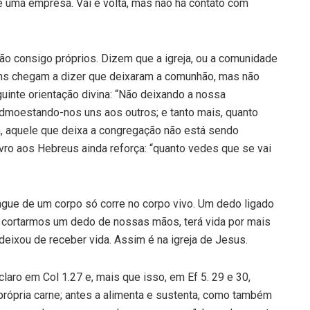
ma empresa. Vai e volta, mas não há contato com
 consigo próprios. Dizem que a igreja, ou a comunidade
guns chegam a dizer que deixaram a comunhão, mas não
inte orientação divina: “Não deixando a nossa
dmoestando-nos uns aos outros; e tanto mais, quanto
, aquele que deixa a congregação não está sendo
ivro aos Hebreus ainda reforça: “quanto vedes que se vai
angue de um corpo só corre no corpo vivo. Um dedo ligado
 cortarmos um dedo de nossas mãos, terá vida por mais
eixou de receber vida. Assim é na igreja de Jesus.
 claro em Col 1.27 e, mais que isso, em Ef 5. 29 e 30,
própria carne; antes a alimenta e sustenta, como também