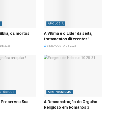
S
APOLOGIA
íblia, os mortos
A Vítima e o Líder da seita,
tratamentos diferentes!
DE 2026
3 DE AGOSTO DE 2026
STÓRICOS
ARMINIANISMO
 Preservou Sua
A Desconstrução do Orgulho
Religioso em Romanos 3