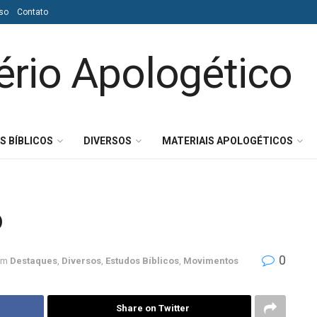
so
Contato
S BÍBLICOS
DIVERSOS
MATERIAIS APOLOGÉTICOS
o
0
em
Destaques
,
Diversos
,
Estudos Bíblicos
,
Movimentos
Share on Twitter