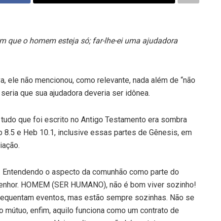
 que o homem esteja só; far-lhe-ei uma ajudadora
, ele não mencionou, como relevante, nada além de “não
seria que sua ajudadora deveria ser idônea.
udo que foi escrito no Antigo Testamento era sombra
 8.5 e Heb 10.1, inclusive essas partes de Gênesis, em
iação.
Entendendo o aspecto da comunhão como parte do
 Senhor. HOMEM (SER HUMANO), não é bom viver sozinho!
 frequentam eventos, mas estão sempre sozinhas. Não se
 mútuo, enfim, aquilo funciona como um contrato de