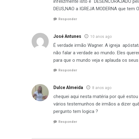
infelizmente isto e´ DESENCORAJADO 
DEUS,NAO a IGREJA MODERNA que tem 
Responder
José Antunes
10 anos ago
É verdade irmão Wagner. A igreja apóstat
não falar a verdade ao mundo. Eles quer
para que o mundo veja e aplauda os seus 
Responder
Dulce Almeida
8 anos ago
chequei aqui nesta matéria por quê esto
vários testemunhos de irmãos a dizer quê
pergunto tem logica ?
Responder