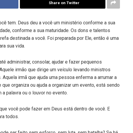
Share on Twitter
ocê tem. Deus deu a você um ministério conforme a sua
dade, conforme a sua maturidade. Os dons e talentos
efa destinada a você. Foi preparada por Ele, então é uma
ara sua vida.
até administrar, consolar, ajudar e fazer pequenos
Aquele irmão que dirige um veículo levando ministros
. Aquela irmã que ajuda uma pessoa enferma a arrumar a
que organiza ou ajuda a organizar um evento, está sendo
a palavra ou o louvor no evento.
 que você pode fazer em Deus está dentro de você. E
ra todos.
pode ser feito sem esforço, sem luta, sem batalha? Se há,