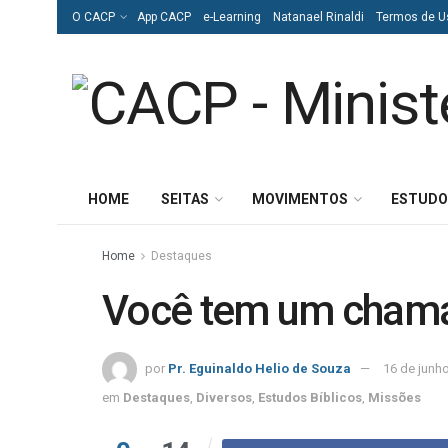
O CACP
App CACP
e-Learning
Natanael Rinaldi
Termos de U
HOME
SEITAS
MOVIMENTOS
ESTUDO
Home
Destaques
Você tem um cham
por
Pr. Eguinaldo Helio de Souza
16 de junh
em
Destaques
,
Diversos
,
Estudos Bíblicos
,
Missões