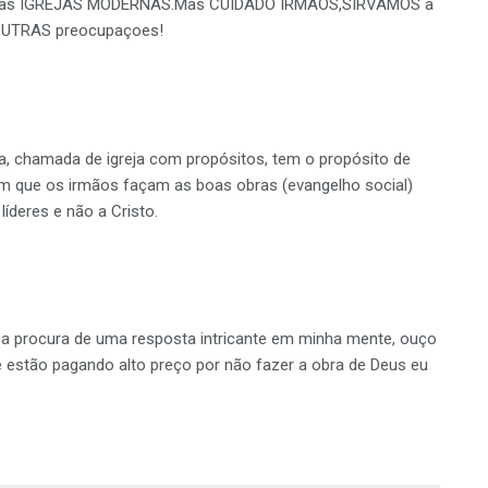
pelas IGREJAS MODERNAS.Mas CUIDADO IRMAOS,SIRVAMOS a
OUTRAS preocupaçoes!
a, chamada de igreja com propósitos, tem o propósito de
em que os irmãos façam as boas obras (evangelho social)
líderes e não a Cristo.
u a procura de uma resposta intricante em minha mente, ouço
 estão pagando alto preço por não fazer a obra de Deus eu