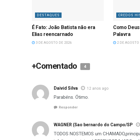
DESTAQUES
CREDOS HI
É Fato: João Batista não era
Como Deus
Elias reencarnado
Palavra
3 DE AGOSTO DE 2026
2 DE AGOSTO 
+Comentado
4
Daivid Silva
12 anos ago
Parabéns. Ótimo.
Responder
WAGNER (Sao bernardo do Campo/SP
TODOS NOSTEMOS um CHAMADO,principa