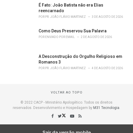
É Fato: João Batista não era Elias
reencarnado
POR
PR. JOÃO FLÁVIO MARTINEZ
3 DE AGOSTO DE 2026
Como Deus Preservou Sua Palavra
POR
ENVIADO POR EMAIL
2 DE AGOSTO DE 2026
A Desconstrução do Orgulho Religioso em
Romanos 3
POR
PR. JOÃO FLÁVIO MARTINEZ
4 DE AGOSTO DE 2026
VOLTAR AO TOPO
© 2022 CACP - Ministério Apologético. Todos os direitos
reservados. Desenvolvimento e Hospedagem by
M31 Tecnologia
.
Sair da versão mobile