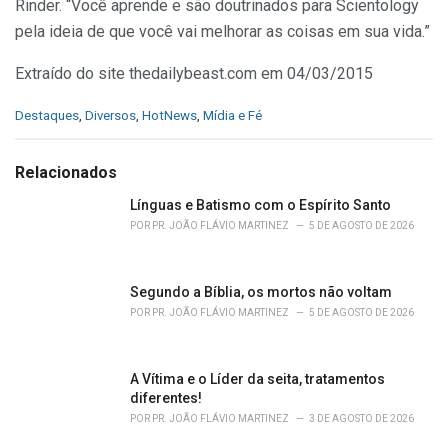
Rinder. “Você aprende e são doutrinados para Scientology
pela ideia de que você vai melhorar as coisas em sua vida.”
Extraído do site thedailybeast.com em 04/03/2015
C
Destaques
,
Diversos
,
HotNews
,
Mídia e Fé
a
t
e
Relacionados
g
o
Línguas e Batismo com o Espírito Santo
r
POR
PR. JOÃO FLÁVIO MARTINEZ
5 DE AGOSTO DE 2026
i
e
s
Segundo a Bíblia, os mortos não voltam
:
POR
PR. JOÃO FLÁVIO MARTINEZ
5 DE AGOSTO DE 2026
A Vítima e o Líder da seita, tratamentos
diferentes!
POR
PR. JOÃO FLÁVIO MARTINEZ
3 DE AGOSTO DE 2026