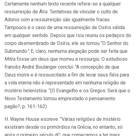
Certamente nenhum texto recente refere-se a qualquer
ressurreição de Átis. Tentativas de vincular o culto de
Adonis com a ressurreição são igualmente fracas.
Tampouco é o caso de uma ressurreição de Osíris válida
em qualquer sentido. Depois que Isis reuniu os pedaços do
corpo desmembrado de Osíris, ele se tornou “O Senhor do
Submundo.” E, claro, nenhuma alegação pode ser feita que
Mitra fosse um deus que morreu e ressurgiu. O estudioso
francês André Boulanger conclui: “A concepção de que
Deus morre e é ressuscitado a fim de levar seus fiéis para
a vida eterna não é representado em nenhuma religião de
mistério helenística. “(O Evangelho e os Gregos: Será que o
Novo Testamento tomou emprestado o pensamento
pagão?, p. 161-162)
H. Wayne House escreve: “Várias religiões de mistério
existiram desde os primórdios na Grécia, no entanto, só
após o primeiro século dC, que começamos a ter mais