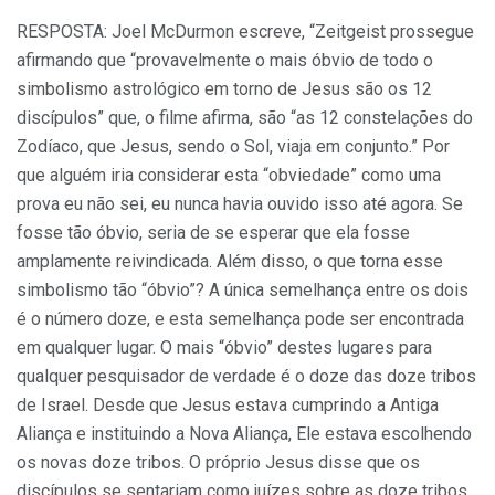
RESPOSTA: Joel McDurmon escreve, “Zeitgeist prossegue
afirmando que “provavelmente o mais óbvio de todo o
simbolismo astrológico em torno de Jesus são os 12
discípulos” que, o filme afirma, são “as 12 constelações do
Zodíaco, que Jesus, sendo o Sol, viaja em conjunto.” Por
que alguém iria considerar esta “obviedade” como uma
prova eu não sei, eu nunca havia ouvido isso até agora. Se
fosse tão óbvio, seria de se esperar que ela fosse
amplamente reivindicada. Além disso, o que torna esse
simbolismo tão “óbvio”? A única semelhança entre os dois
é o número doze, e esta semelhança pode ser encontrada
em qualquer lugar. O mais “óbvio” destes lugares para
qualquer pesquisador de verdade é o doze das doze tribos
de Israel. Desde que Jesus estava cumprindo a Antiga
Aliança e instituindo a Nova Aliança, Ele estava escolhendo
os novas doze tribos. O próprio Jesus disse que os
discípulos se sentariam como juízes sobre as doze tribos