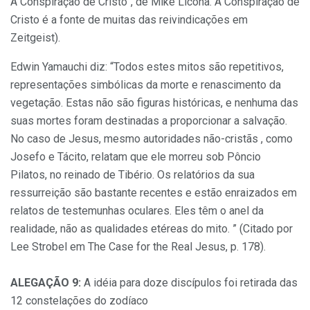
A Conspiração de Cristo”, de Mike Licona. A Conspiração de
Cristo é a fonte de muitas das reivindicações em
Zeitgeist).
Edwin Yamauchi diz: “Todos estes mitos são repetitivos,
representações simbólicas da morte e renascimento da
vegetação. Estas não são figuras históricas, e nenhuma das
suas mortes foram destinadas a proporcionar a salvação.
No caso de Jesus, mesmo autoridades não-cristãs , como
Josefo e Tácito, relatam que ele morreu sob Pôncio
Pilatos, no reinado de Tibério. Os relatórios da sua
ressurreição são bastante recentes e estão enraizados em
relatos de testemunhas oculares. Eles têm o anel da
realidade, não as qualidades etéreas do mito. ” (Citado por
Lee Strobel em The Case for the Real Jesus, p. 178).
ALEGAÇÃO 9:
A idéia para doze discípulos foi retirada das
12 constelações do zodíaco