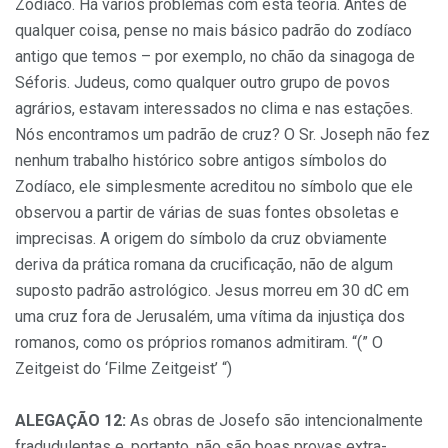
Zodíaco. Há vários problemas com esta teoria. Antes de
qualquer coisa, pense no mais básico padrão do zodíaco
antigo que temos – por exemplo, no chão da sinagoga de
Séforis. Judeus, como qualquer outro grupo de povos
agrários, estavam interessados no clima e nas estações.
Nós encontramos um padrão de cruz? O Sr. Joseph não fez
nenhum trabalho histórico sobre antigos símbolos do
Zodíaco, ele simplesmente acreditou no símbolo que ele
observou a partir de várias de suas fontes obsoletas e
imprecisas. A origem do símbolo da cruz obviamente
deriva da prática romana da crucificação, não de algum
suposto padrão astrológico. Jesus morreu em 30 dC em
uma cruz fora de Jerusalém, uma vítima da injustiça dos
romanos, como os próprios romanos admitiram. “(” O
Zeitgeist do ‘Filme Zeitgeist’ “)
ALEGAÇÃO 12:
As obras de Josefo são intencionalmente
fradudulentas e, portanto, não são boas provas extra-