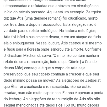
ultrapassadas e refutadas que estavam em circulação no
início do século passado. Aqui está um exemplo. Zeitgeist
diz que Átis (uma deidade romana) foi crucificado, morto
por três dias e depois ressuscitou. Esta alegação não é
verdade para o relato mitológico. Na história mitológica,
Átis foi infiel a sua amante deusa, e em um ataque de fúria,
ela o enlouqueceu. Nessa loucura, Átis castrou a si mesmo
e fugiu para a floresta onde sangrou até a morte. Conforme
J. Gresham Machen observa, “O mito não contém nenhum
relato de uma ressurreição, tudo o que Cibele [ a Grande
deusa Mãe] consegue é que o corpo de Átis seja
preservado, que seu cabelo continue a crescer e que seu
dedo mínimo possa se mover.” As alegações de Zeitgeist
que Átis foi crucificado e ressuscitado, não só estão
erradas, mas são muito capciosas. E essa é apenas a ponta
do iceberg. As alegações da ressurreição de Átis não são
sequer mencionadas até depois de 150 dC, muito depois