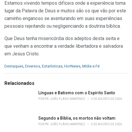
Estamos vivendo tempos difíceis onde a experiência toma
lugar da Palavra de Deus e muitos são os que vão por este
caminho enganoso se aventurando em suas experiências
pessoais rejeitando ou negligenciando a doutrina bíblica.
Que Deus tenha misericórdia dos adeptos desta seita e
que venham a encontrar a verdade libertadora e salvadora
em Jesus Cristo.
C
Destaques
,
Diversos
,
Estatísticas
,
HotNews
,
Mídia e Fé
a
t
e
Relacionados
g
o
Línguas e Batismo com o Espírito Santo
r
POR
PR. JOÃO FLÁVIO MARTINEZ
5 DE AGOSTO DE 2026
i
e
s
Segundo a Bíblia, os mortos não voltam
:
POR
PR. JOÃO FLÁVIO MARTINEZ
5 DE AGOSTO DE 2026