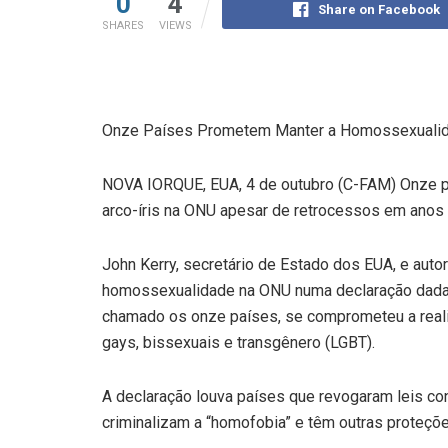
0
4
Share on Facebook
SHARES
VIEWS
Onze Países Prometem Manter a Homossexuali
NOVA IORQUE, EUA, 4 de outubro (C-FAM) Onze pa
arco-íris na ONU apesar de retrocessos em anos 
John Kerry, secretário de Estado dos EUA, e au
homossexualidade na ONU numa declaração dada 
chamado os onze países, se comprometeu a realiz
gays, bissexuais e transgênero (LGBT).
A declaração louva países que revogaram leis con
criminalizam a “homofobia” e têm outras proteçõ