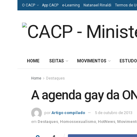
O CACP
App CACP
e-Learning
Natanael Rinaldi
Termos de U
HOME
SEITAS
MOVIMENTOS
ESTUDO
Home
Destaques
A agenda gay da O
por
Artigo compilado
5 de outubro de 2013
em
Destaques
,
Homossexualismo
,
HotNews
,
Moviment