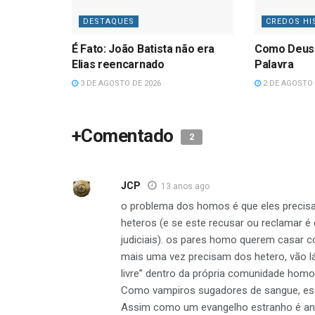
DESTAQUES
CREDOS HI
É Fato: João Batista não era
Como Deus
Elias reencarnado
Palavra
3 DE AGOSTO DE 2026
2 DE AGOSTO 
+Comentado
2
JCP
13 anos ago
o problema dos homos é que eles precisam
heteros (e se este recusar ou reclamar 
judiciais). os pares homo querem casar 
mais uma vez precisam dos hetero, vão lá
livre” dentro da própria comunidade homo,
Como vampiros sugadores de sangue, ess
Assim como um evangelho estranho é anate