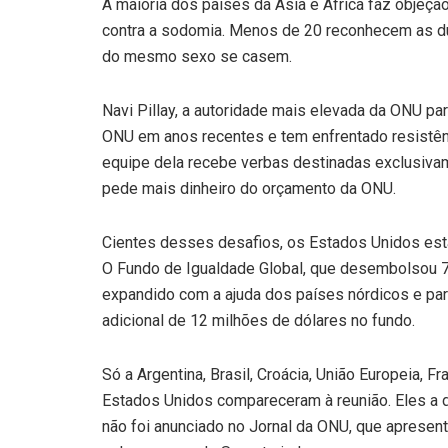
A maioria dos países da Ásia e África faz objeç
contra a sodomia. Menos de 20 reconhecem as d
do mesmo sexo se casem.
Navi Pillay, a autoridade mais elevada da ONU p
ONU em anos recentes e tem enfrentado resistên
equipe dela recebe verbas destinadas exclusivam
pede mais dinheiro do orçamento da ONU.
Cientes desses desafios, os Estados Unidos estã
O Fundo de Igualdade Global, que desembolsou 
expandido com a ajuda dos países nórdicos e par
adicional de 12 milhões de dólares no fundo.
Só a Argentina, Brasil, Croácia, União Europeia, F
Estados Unidos compareceram à reunião. Eles a 
não foi anunciado no Jornal da ONU, que apresent