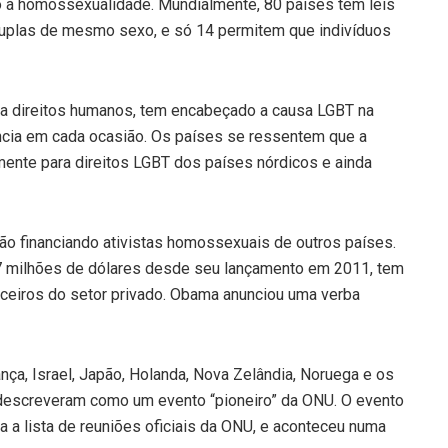
ão à homossexualidade. Mundialmente, 80 países têm leis
uplas de mesmo sexo, e só 14 permitem que indivíduos
ara direitos humanos, tem encabeçado a causa LGBT na
cia em cada ocasião. Os países se ressentem que a
ente para direitos LGBT dos países nórdicos e ainda
o financiando ativistas homossexuais de outros países.
7 milhões de dólares desde seu lançamento em 2011, tem
ceiros do setor privado. Obama anunciou uma verba
rança, Israel, Japão, Holanda, Nova Zelândia, Noruega e os
descreveram como um evento “pioneiro” da ONU. O evento
a a lista de reuniões oficiais da ONU, e aconteceu numa