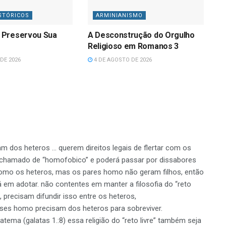
STÓRICOS
ARMINIANISMO
 Preservou Sua
A Desconstrução do Orgulho
Religioso em Romanos 3
DE 2026
4 DE AGOSTO DE 2026
 dos heteros … querem direitos legais de flertar com os
é chamado de “homofobico” e poderá passar por dissabores
como os heteros, mas os pares homo não geram filhos, então
 em adotar. não contentes em manter a filosofia do “reto
 precisam difundir isso entre os heteros,
es homo precisam dos heteros para sobreviver.
ma (galatas 1.:8) essa religião do “reto livre” também seja