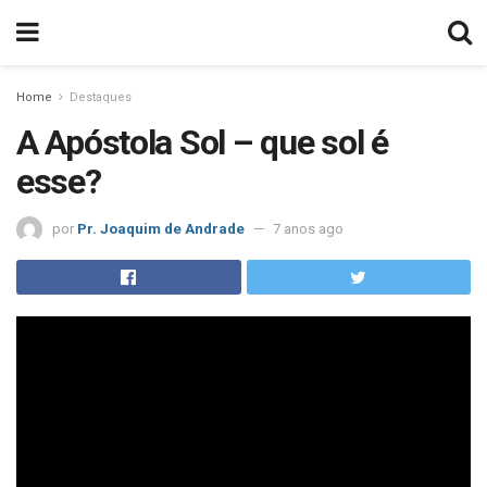
Home
Destaques
A Apóstola Sol – que sol é
esse?
por
Pr. Joaquim de Andrade
7 anos ago