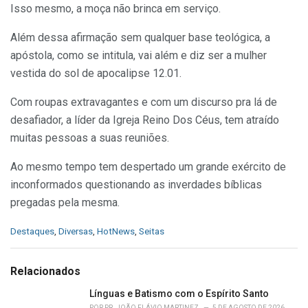
Isso mesmo, a moça não brinca em serviço.
Além dessa afirmação sem qualquer base teológica, a
apóstola, como se intitula, vai além e diz ser a mulher
vestida do sol de apocalipse 12.01.
Com roupas extravagantes e com um discurso pra lá de
desafiador, a líder da Igreja Reino Dos Céus, tem atraído
muitas pessoas a suas reuniões.
Ao mesmo tempo tem despertado um grande exército de
inconformados questionando as inverdades bíblicas
pregadas pela mesma.
C
Destaques
,
Diversas
,
HotNews
,
Seitas
a
t
e
Relacionados
g
o
Línguas e Batismo com o Espírito Santo
r
POR
PR. JOÃO FLÁVIO MARTINEZ
5 DE AGOSTO DE 2026