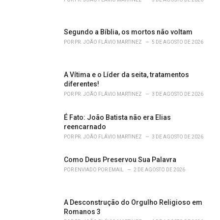
i
e
s
Segundo a Bíblia, os mortos não voltam
:
POR
PR. JOÃO FLÁVIO MARTINEZ
5 DE AGOSTO DE 2026
A Vítima e o Líder da seita, tratamentos
diferentes!
POR
PR. JOÃO FLÁVIO MARTINEZ
3 DE AGOSTO DE 2026
É Fato: João Batista não era Elias
reencarnado
POR
PR. JOÃO FLÁVIO MARTINEZ
3 DE AGOSTO DE 2026
Como Deus Preservou Sua Palavra
POR
ENVIADO POR EMAIL
2 DE AGOSTO DE 2026
A Desconstrução do Orgulho Religioso em
Romanos 3