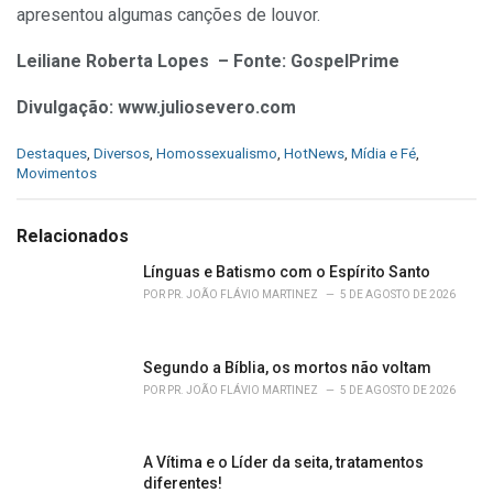
apresentou algumas canções de louvor.
Leiliane Roberta Lopes – Fonte: GospelPrime
Divulgação: www.juliosevero.com
C
Destaques
,
Diversos
,
Homossexualismo
,
HotNews
,
Mídia e Fé
,
a
Movimentos
t
e
g
Relacionados
o
r
Línguas e Batismo com o Espírito Santo
i
POR
PR. JOÃO FLÁVIO MARTINEZ
5 DE AGOSTO DE 2026
e
s
:
Segundo a Bíblia, os mortos não voltam
POR
PR. JOÃO FLÁVIO MARTINEZ
5 DE AGOSTO DE 2026
A Vítima e o Líder da seita, tratamentos
diferentes!