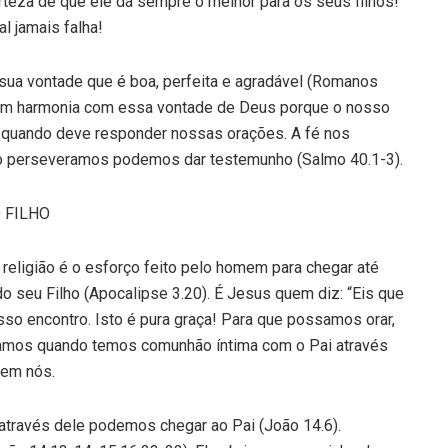
teza de que ele dá sempre o melhor para os seus filhos!
l jamais falha!
 sua vontade que é boa, perfeita e agradável (Romanos
a em harmonia com essa vontade de Deus porque o nosso
e quando deve responder nossas orações. A fé nos
do perseveramos podemos dar testemunho (Salmo 40.1-3).
 FILHO
 religião é o esforço feito pelo homem para chegar até
o seu Filho (Apocalipse 3.20). É Jesus quem diz: “Eis que
so encontro. Isto é pura graça! Para que possamos orar,
Oramos quando temos comunhão íntima com o Pai através
 em nós.
 através dele podemos chegar ao Pai (João 14.6).