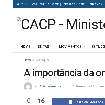
O CACP
App CACP
e-Learning
Natanael Rinaldi
Termos de U
HOME
SEITAS
MOVIMENTOS
ESTUDO
Home
Destaques
A importância da o
por
Artigo compilado
8 de maio de 2014
em
0
16
Share on Facebook