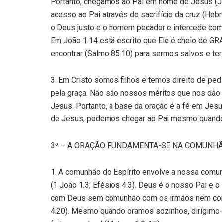
Portanto, chegamos ao Pai em nome de Jesus (Jo
acesso ao Pai através do sacrifício da cruz (Hebr
o Deus justo e o homem pecador e intercede com 
Em João 1.14 está escrito que Ele é cheio de G
encontrar (Salmo 85.10) para sermos salvos e te
3. Em Cristo somos filhos e temos direito de ped
pela graça. Não são nossos méritos que nos dão 
Jesus. Portanto, a base da oração é a fé em Jesu
de Jesus, podemos chegar ao Pai mesmo quando
3º – A ORAÇÃO FUNDAMENTA-SE NA COMUNHÃ
1. A comunhão do Espírito envolve a nossa comun
(1 João 1.3; Efésios 4.3). Deus é o nosso Pai e 
com Deus sem comunhão com os irmãos nem co
4.20). Mesmo quando oramos sozinhos, dirigimo