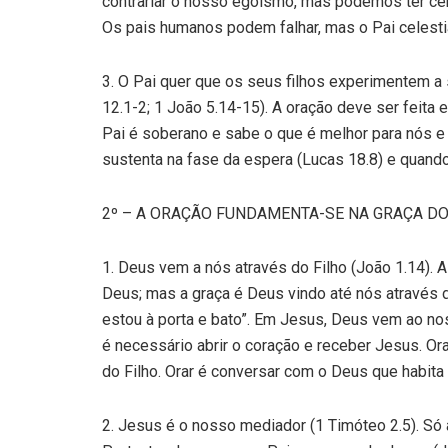
contrariar o nosso egoísmo, mas podemos ter cer
Os pais humanos podem falhar, mas o Pai celestia
3. O Pai quer que os seus filhos experimentem a
12.1-2; 1 João 5.14-15). A oração deve ser feit
Pai é soberano e sabe o que é melhor para nós 
sustenta na fase da espera (Lucas 18.8) e quan
2º – A ORAÇÃO FUNDAMENTA-SE NA GRAÇA DO
1. Deus vem a nós através do Filho (João 1.14). A
Deus; mas a graça é Deus vindo até nós através d
estou à porta e bato”. Em Jesus, Deus vem ao nos
é necessário abrir o coração e receber Jesus. 
do Filho. Orar é conversar com o Deus que habita
2. Jesus é o nosso mediador (1 Timóteo 2.5). Só