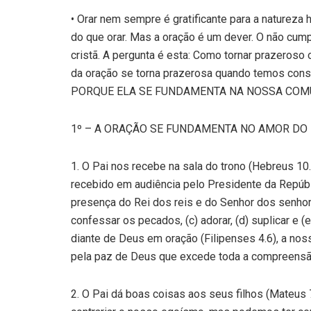
• Orar nem sempre é gratificante para a natureza
do que orar. Mas a oração é um dever. O não cum
cristã. A pergunta é esta: Como tornar prazeros
da oração se torna prazerosa quando temos con
PORQUE ELA SE FUNDAMENTA NA NOSSA COM
1º – A ORAÇÃO SE FUNDAMENTA NO AMOR DO 
1. O Pai nos recebe na sala do trono (Hebreus 10.
recebido em audiência pelo Presidente da Repúbli
presença do Rei dos reis e do Senhor dos senhor
confessar os pecados, (c) adorar, (d) suplicar e 
diante de Deus em oração (Filipenses 4.6), a no
pela paz de Deus que excede toda a compreensão
2. O Pai dá boas coisas aos seus filhos (Mateus