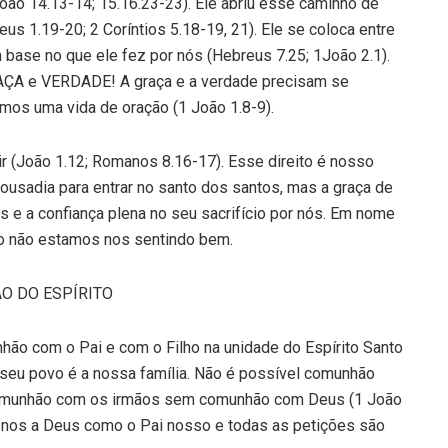
ão 14.13-14; 15.16.23-23). Ele abriu esse caminho de
eus 1.19-20; 2 Coríntios 5.18-19, 21). Ele se coloca entre
base no que ele fez por nós (Hebreus 7.25; 1João 2.1).
RAÇA e VERDADE! A graça e a verdade precisam se
rmos uma vida de oração (1 João 1.8-9).
ir (João 1.12; Romanos 8.16-17). Esse direito é nosso
ousadia para entrar no santo dos santos, mas a graça de
s e a confiança plena no seu sacrifício por nós. Em nome
 não estamos nos sentindo bem.
O DO ESPÍRITO
hão com o Pai e com o Filho na unidade do Espírito Santo
o seu povo é a nossa família. Não é possível comunhão
munhão com os irmãos sem comunhão com Deus (1 João
-nos a Deus como o Pai nosso e todas as petições são