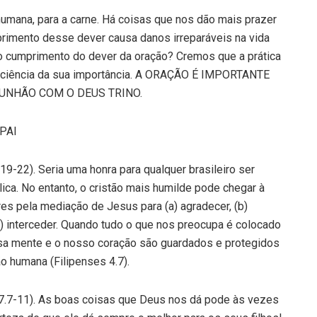
 humana, para a carne. Há coisas que nos dão mais prazer
primento desse dever causa danos irreparáveis na vida
o o cumprimento do dever da oração? Cremos que a prática
sciência da sua importância. A ORAÇÃO É IMPORTANTE
UNHÃO COM O DEUS TRINO.
PAI
19-22). Seria uma honra para qualquer brasileiro ser
ca. No entanto, o cristão mais humilde pode chegar à
es pela mediação de Jesus para (a) agradecer, (b)
(e) interceder. Quando tudo o que nos preocupa é colocado
ssa mente e o nosso coração são guardados e protegidos
 humana (Filipenses 4.7).
 7.7-11). As boas coisas que Deus nos dá pode às vezes