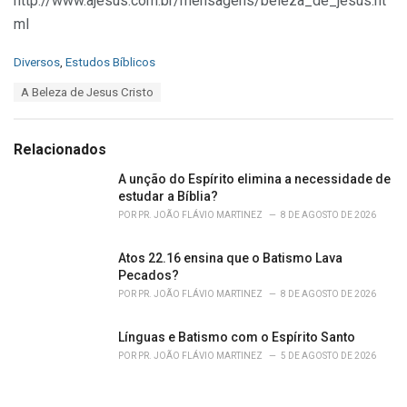
http://www.ajesus.com.br/mensagens/beleza_de_jesus.ht
ml
C
Diversos
,
Estudos Bíblicos
a
T
A Beleza de Jesus Cristo
t
a
e
g
g
s
o
Relacionados
:
r
i
A unção do Espírito elimina a necessidade de
e
estudar a Bíblia?
s
POR
PR. JOÃO FLÁVIO MARTINEZ
8 DE AGOSTO DE 2026
:
Atos 22.16 ensina que o Batismo Lava
Pecados?
POR
PR. JOÃO FLÁVIO MARTINEZ
8 DE AGOSTO DE 2026
Línguas e Batismo com o Espírito Santo
POR
PR. JOÃO FLÁVIO MARTINEZ
5 DE AGOSTO DE 2026