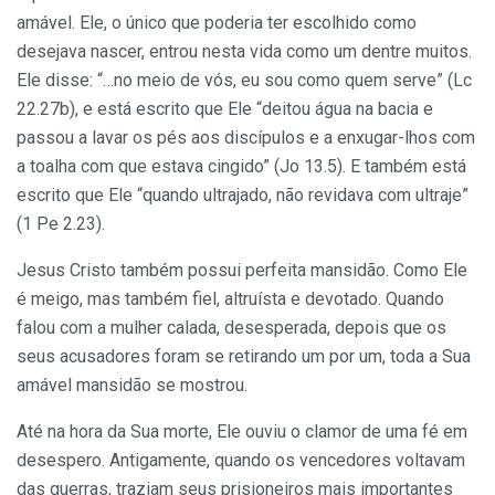
amável. Ele, o único que poderia ter escolhido como
desejava nascer, entrou nesta vida como um dentre muitos.
Ele disse: “…no meio de vós, eu sou como quem serve” (Lc
22.27b), e está escrito que Ele “deitou água na bacia e
passou a lavar os pés aos discípulos e a enxugar-lhos com
a toalha com que estava cingido” (Jo 13.5). E também está
escrito que Ele “quando ultrajado, não revidava com ultraje”
(1 Pe 2.23).
Jesus Cristo também possui perfeita mansidão. Como Ele
é meigo, mas também fiel, altruísta e devotado. Quando
falou com a mulher calada, desesperada, depois que os
seus acusadores foram se retirando um por um, toda a Sua
amável mansidão se mostrou.
Até na hora da Sua morte, Ele ouviu o clamor de uma fé em
desespero. Antigamente, quando os vencedores voltavam
das guerras, traziam seus prisioneiros mais importantes