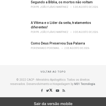
Segundo a Bíblia, os mortos não voltam
POR
PR. JOÃO FLÁVIO MARTINEZ
5 DE AGOSTO DE 2026
A Vítima e o Líder da seita, tratamentos
diferentes!
POR
PR. JOÃO FLÁVIO MARTINEZ
3 DE AGOSTO DE 2026
Como Deus Preservou Sua Palavra
POR
ENVIADO POR EMAIL
2 DE AGOSTO DE 2026
VOLTAR AO TOPO
© 2022 CACP - Ministério Apologético. Todos os direitos
reservados. Desenvolvimento e Hospedagem by
M31 Tecnologia
.
Sair da versão mobile