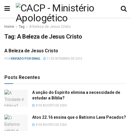
Home
Tag
A Beleza de Jesus Cristo
Tag:
A Beleza de Jesus Cristo
A Beleza de Jesus Cristo
DIVERSOS
POR
ENVIADO POR EMAIL
11 DE SETEMBRO DE 2012
Posts Recentes
A unção do Espírito elimina a necessidade de
estudar a Bíblia?
8 DE AGOSTO DE 2026
Atos 22.16 ensina que o Batismo Lava Pecados?
8 DE AGOSTO DE 2026