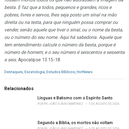
besta. E faz que a todos, pequenos e grandes, ricos e
pobres, livres e servos, lhes seja posto um sinal na mão
direita ou na testa, para que ninguém possa comprar ou
vender, senão aquele que tiver o sinal, ou o nome da besta,
ou o número do seu nome.
Aqui há sabedoria. Aquele que
tem entendimento calcule o número da besta, porque é
número de homem; e o seu número é seiscentos e sessenta
e seis.
Apocalipse 13.15-18
C
Destaques
,
Escatologia
,
Estudos Bíblicos
,
HotNews
a
t
e
Relacionados
g
o
Línguas e Batismo com o Espírito Santo
r
POR
PR. JOÃO FLÁVIO MARTINEZ
5 DE AGOSTO DE 2026
i
e
s
Segundo a Bíblia, os mortos não voltam
:
POR
PR. JOÃO FLÁVIO MARTINEZ
5 DE AGOSTO DE 2026