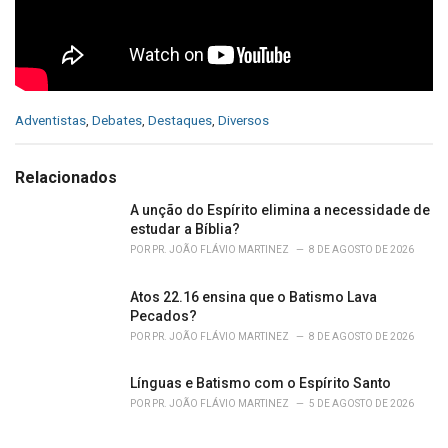
C
Adventistas
,
Debates
,
Destaques
,
Diversos
a
t
e
Relacionados
g
o
A unção do Espírito elimina a necessidade de
r
estudar a Bíblia?
i
POR
PR. JOÃO FLÁVIO MARTINEZ
8 DE AGOSTO DE 2026
e
s
Atos 22.16 ensina que o Batismo Lava
:
Pecados?
POR
PR. JOÃO FLÁVIO MARTINEZ
8 DE AGOSTO DE 2026
Línguas e Batismo com o Espírito Santo
POR
PR. JOÃO FLÁVIO MARTINEZ
5 DE AGOSTO DE 2026