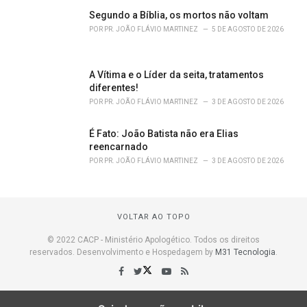
Segundo a Bíblia, os mortos não voltam
POR
PR. JOÃO FLÁVIO MARTINEZ
5 DE AGOSTO DE 2026
A Vítima e o Líder da seita, tratamentos
diferentes!
POR
PR. JOÃO FLÁVIO MARTINEZ
3 DE AGOSTO DE 2026
É Fato: João Batista não era Elias
reencarnado
POR
PR. JOÃO FLÁVIO MARTINEZ
3 DE AGOSTO DE 2026
VOLTAR AO TOPO
© 2022 CACP - Ministério Apologético. Todos os direitos
reservados. Desenvolvimento e Hospedagem by
M31 Tecnologia
.