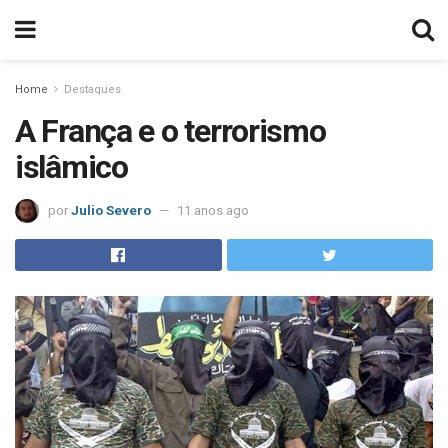
Home
Destaques
A França e o terrorismo
islâmico
por
Julio Severo
11 anos ago