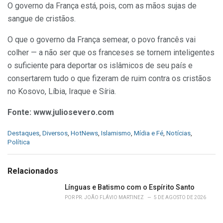
O governo da França está, pois, com as mãos sujas de
sangue de cristãos.
O que o governo da França semear, o povo francês vai
colher — a não ser que os franceses se tornem inteligentes
o suficiente para deportar os islâmicos de seu país e
consertarem tudo o que fizeram de ruim contra os cristãos
no Kosovo, Líbia, Iraque e Síria.
Fonte: www.juliosevero.com
C
Destaques
,
Diversos
,
HotNews
,
Islamismo
,
Mídia e Fé
,
Notícias
,
a
Política
t
e
g
Relacionados
o
r
Línguas e Batismo com o Espírito Santo
i
POR
PR. JOÃO FLÁVIO MARTINEZ
5 DE AGOSTO DE 2026
e
s
: