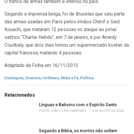
O tráfico de armas também é intenso no país.
Segundo a imprensa belga, foi de Bruxelas que saiu parte
das armas usadas em Paris pelos irmãos Chérif e Said
Kouachi, que mataram 12 pessoas no ataque ao jornal
satírico “Charlie Hebdo”, em 7 de janeiro, e por Amedy
Coulibaly, que dois dias tomou um supermercado kosher da
capital francesa, matando 4 pessoas.
Adaptado da Folha em 16/11/2015
C
Destaques
,
Diversos
,
HotNews
,
Mídia e Fé
,
Política
a
t
e
Relacionados
g
o
Línguas e Batismo com o Espírito Santo
r
POR
PR. JOÃO FLÁVIO MARTINEZ
5 DE AGOSTO DE 2026
i
e
s
Segundo a Bíblia, os mortos não voltam
: