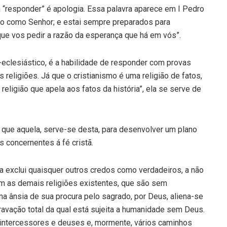
 “responder” é apologia. Essa palavra aparece em I Pedro
sto como Senhor; e estai sempre preparados para
ue vos pedir a razão da esperança que há em vós”.
-eclesiástico, é a habilidade de responder com provas
 religiões. Já que o cristianismo é uma religião de fatos,
eligião que apela aos fatos da história”, ela se serve de
o que aquela, serve-se desta, para desenvolver um plano
 concernentes á fé cristã.
za exclui quaisquer outros credos como verdadeiros, a não
m as demais religiões existentes, que são sem
a ânsia de sua procura pelo sagrado, por Deus, aliena-se
ravação total da qual está sujeita a humanidade sem Deus.
 intercessores e deuses e, mormente, vários caminhos