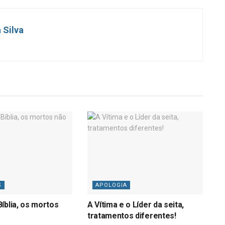
 Silva
S
APOLOGIA
íblia, os mortos
A Vítima e o Líder da seita,
tratamentos diferentes!