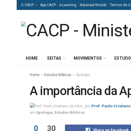
O CACP
App CACP
e-Learning
Natanael Rinaldi
Termos de U
HOME
SEITAS
MOVIMENTOS
ESTUDO
Home
Estudos Bíblicos
Apologia
A importância da A
por
Prof. Paulo Cristiano
em
Apologia
,
Estudos Bíblicos
0
30
Share on Facebook