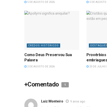
5 DE AGOSTO DE 2026
5 DE AGOSTO 
CREDOS HISTÓRICOS
DESTAQUE
Como Deus Preservou Sua
Provérbios 
Palavra
embriague
2 DE AGOSTO DE 2026
25 DE JULHO 
+Comentado
1
Luiz Monteiro
9 anos ago