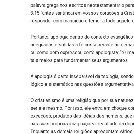
palavra grega nos escritos neotestamentario para
3:15 “antes santificai em vossos corações a Cri
responder com mansidão e temor a todo aquele q
Portanto, apologia dentro do contexto evangélico
adequadas e sólidas a fé cristã perante as demais
ou como bem expressou certo apologista: “é uma r
tais meios para fundamentar seus argumentos.
A apologia é parte inseparável da teologia, send
lógico e sistemático nas questões argumentativas
O cristianismo é uma religião que por sua nature
ser ele mesmo. Por isso, ele entra em choque co
exceções, produtos das idéias dos homens, que n
nas suas próprias imaginações, resultado da dep
Enquanto as demais religiões apresentam vários