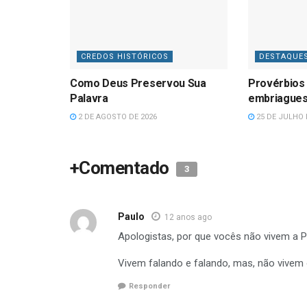
CREDOS HISTÓRICOS
DESTAQUE
Como Deus Preservou Sua
Provérbios 
Palavra
embriague
2 DE AGOSTO DE 2026
25 DE JULHO 
+Comentado
3
Paulo
12 anos ago
Apologistas, por que vocês não vivem a P
Vivem falando e falando, mas, não vivem
Responder