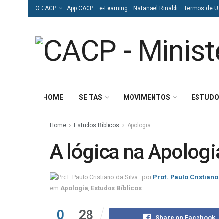
O CACP
App CACP
e-Learning
Natanael Rinaldi
Termos de U
HOME
SEITAS
MOVIMENTOS
ESTUDO
Home
Estudos Bíblicos
Apologia
A lógica na Apologi
por
Prof. Paulo Cristiano
em
Apologia
,
Estudos Bíblicos
0
28
Share on Facebook