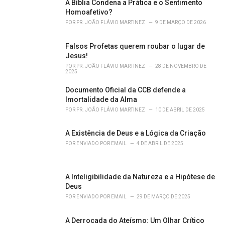
i
A Bíblia Condena a Prática e o Sentimento
e
Homoafetivo?
s
POR
PR. JOÃO FLÁVIO MARTINEZ
9 DE MARÇO DE 2026
:
Falsos Profetas querem roubar o lugar de
Jesus!
POR
PR. JOÃO FLÁVIO MARTINEZ
28 DE NOVEMBRO DE
2025
Documento Oficial da CCB defende a
Imortalidade da Alma
POR
PR. JOÃO FLÁVIO MARTINEZ
10 DE ABRIL DE 2025
A Existência de Deus e a Lógica da Criação
POR
ENVIADO POR EMAIL
4 DE ABRIL DE 2025
A Inteligibilidade da Natureza e a Hipótese de
Deus
POR
ENVIADO POR EMAIL
29 DE MARÇO DE 2025
A Derrocada do Ateísmo: Um Olhar Crítico