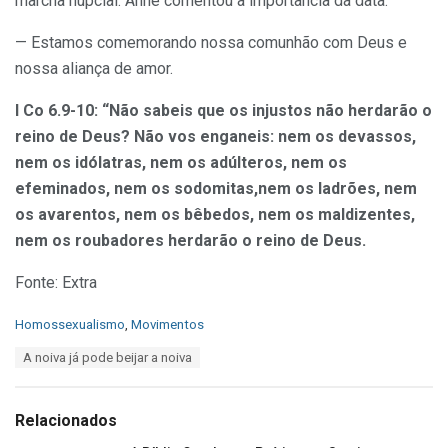
marcha nupcial. Anne comentou a importância da data:
— Estamos comemorando nossa comunhão com Deus e
nossa aliança de amor.
I Co 6.9-10: “Não sabeis que os injustos não herdarão o
reino de Deus? Não vos enganeis: nem os devassos,
nem os idólatras, nem os adúlteros, nem os
efeminados, nem os sodomitas,nem os ladrões, nem
os avarentos, nem os bêbedos, nem os maldizentes,
nem os roubadores herdarão o reino de Deus.
Fonte: Extra
C
Homossexualismo
,
Movimentos
a
T
A noiva já pode beijar a noiva
t
a
e
g
g
s
o
Relacionados
:
r