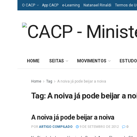
O CACP
App CACP
e-Learning
Natanael Rinaldi
Termos de U
HOME
SEITAS
MOVIMENTOS
ESTUDO
Home
Tag
A noiva já pode beijar a noiva
Tag:
A noiva já pode beijar a no
A noiva já pode beijar a noiva
HOMOSSEXUALISMO
POR
ARTIGO COMPILADO
9 DE SETEMBRO DE 2012
0