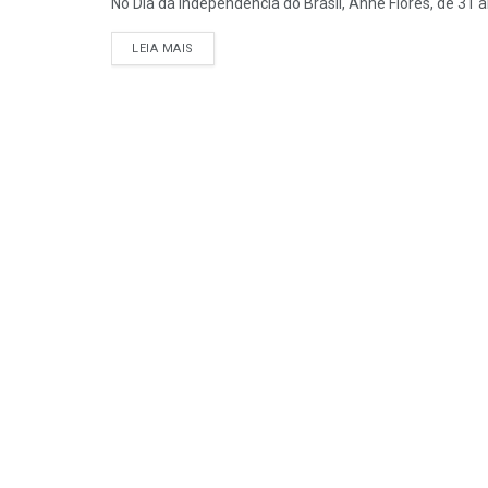
No Dia da Independência do Brasil, Anne Flores, de 31
DETAILS
LEIA MAIS