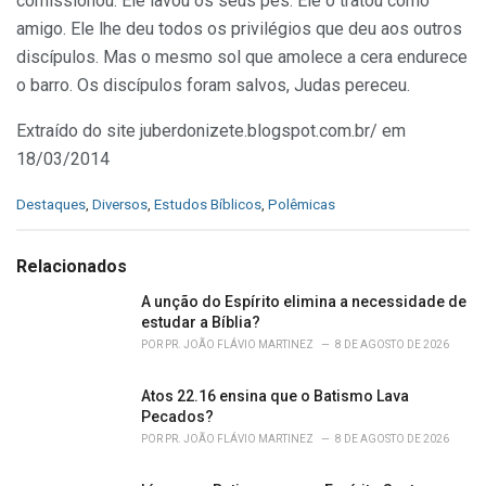
comissionou. Ele lavou os seus pés. Ele o tratou como
amigo. Ele lhe deu todos os privilégios que deu aos outros
discípulos. Mas o mesmo sol que amolece a cera endurece
o barro. Os discípulos foram salvos, Judas pereceu.
Extraído do site juberdonizete.blogspot.com.br/ em
18/03/2014
C
Destaques
,
Diversos
,
Estudos Bíblicos
,
Polêmicas
a
t
e
Relacionados
g
o
A unção do Espírito elimina a necessidade de
r
estudar a Bíblia?
i
POR
PR. JOÃO FLÁVIO MARTINEZ
8 DE AGOSTO DE 2026
e
s
Atos 22.16 ensina que o Batismo Lava
:
Pecados?
POR
PR. JOÃO FLÁVIO MARTINEZ
8 DE AGOSTO DE 2026