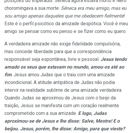
posições do imperador. Sêneca agora estava morto e Nero
choromingava a sua morte:
Sêneca era meu amigo, mas eu
sou amigo apenas daqueles que me obedecem fielmente
!
Este é o perfil psicótico da amizade despótica. Você é meu
amigo se pensar como eu penso e se fizer como eu quero.
A verdadeira amizade não exige fidelidade compulsória,
mas concede liberdade para que a correspondência
responsável seja espontânea, livre e pessoal.
Jesus tendo
amado os seus que estavam no mundo, amou-os até ao
fim
. Jesus amou Judas que o traiu com uma amizade
incondicional. A atitude antipática de Judas não podia
intervir na realidade sublime de uma amizade verdadeira.
Quando Judas se aproximou de Jesus com o beijo da
traição, Jesus se manifesta com um coração realmente
comprometido com a sua amizade.
E logo, Judas
aproximou-se de Jesus e lhe disse: Salve, Mestre! E o
beijou. Jesus, porém, lhe disse: Amigo, para que vieste?