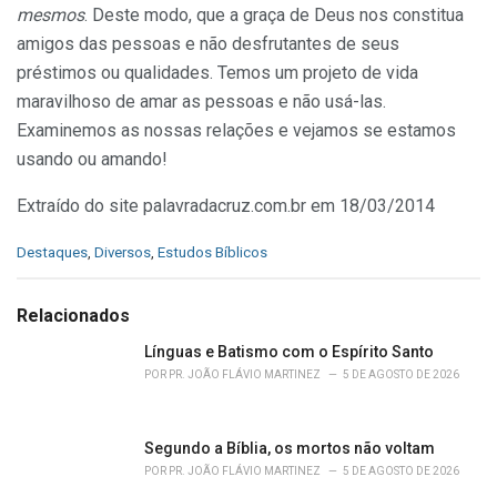
mesmos
. Deste modo, que a graça de Deus nos constitua
amigos das pessoas e não desfrutantes de seus
préstimos ou qualidades. Temos um projeto de vida
maravilhoso de amar as pessoas e não usá-las.
Examinemos as nossas relações e vejamos se estamos
usando ou amando!
Extraído do site palavradacruz.com.br em 18/03/2014
C
Destaques
,
Diversos
,
Estudos Bíblicos
a
t
e
Relacionados
g
o
Línguas e Batismo com o Espírito Santo
r
POR
PR. JOÃO FLÁVIO MARTINEZ
5 DE AGOSTO DE 2026
i
e
s
Segundo a Bíblia, os mortos não voltam
:
POR
PR. JOÃO FLÁVIO MARTINEZ
5 DE AGOSTO DE 2026