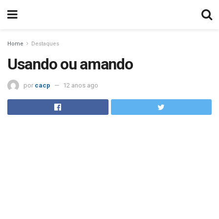
Home
Destaques
Usando ou amando
por
cacp
12 anos ago