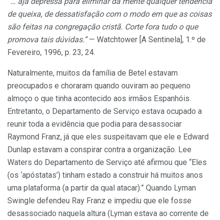
“… aja depressa para eliminar da mente qualquer tendência
de queixa, de dessatisfação com o modo em que as coisas
são feitas na congregação cristã. Corte fora tudo o que
promova tais dúvidas.”
— Watchtower [A Sentinela], 1.º de
Fevereiro, 1996, p. 23, 24.
Naturalmente, muitos da família de Betel estavam
preocupados e choraram quando ouviram ao pequeno
almoço o que tinha acontecido aos irmãos Espanhóis.
Entretanto, o Departamento de Serviço estava ocupado a
reunir toda a evidência que podia para desassociar
Raymond Franz, já que eles suspeitavam que ele e Edward
Dunlap estavam a conspirar contra a organização. Lee
Waters do Departamento de Serviço até afirmou que “Eles
(os ‘apóstatas’) tinham estado a construir há muitos anos
uma plataforma (a partir da qual atacar).” Quando Lyman
Swingle defendeu Ray Franz e impediu que ele fosse
desassociado naquela altura (Lyman estava ao corrente de