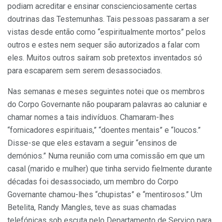
podiam acreditar e ensinar conscienciosamente certas
doutrinas das Testemunhas. Tais pessoas passaram a ser
vistas desde então como “espiritualmente mortos” pelos
outros e estes nem sequer são autorizados a falar com
eles. Muitos outros saíram sob pretextos inventados só
para escaparem sem serem desassociados.
Nas semanas e meses seguintes notei que os membros
do Corpo Governante não pouparam palavras ao caluniar e
chamar nomes a tais indivíduos. Chamaram-lhes
“fornicadores espirituais,” “doentes mentais” e “loucos.”
Disse-se que eles estavam a seguir “ensinos de
demónios.” Numa reunião com uma comissão em que um
casal (marido e mulher) que tinha servido fielmente durante
décadas foi desassociado, um membro do Corpo
Governante chamou-lhes “chupistas” e “mentirosos.” Um
Betelita, Randy Mangles, teve as suas chamadas
telefónicas sob escuta pelo Departamento de Serviço para